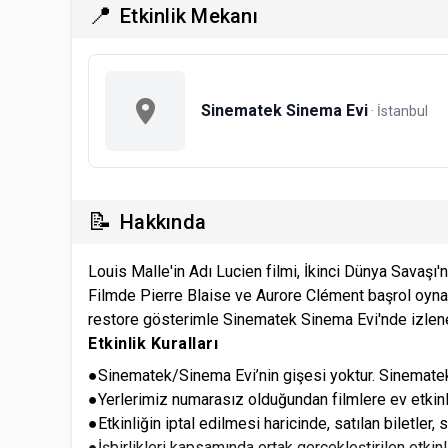
📍
Etkinlik Mekanı
Sinematek Sinema Evi
· İstanbul
📝
Hakkında
Louis Malle'in Adı Lucien filmi, İkinci Dünya Savaşı'nd
Filmde Pierre Blaise ve Aurore Clément başrol oynar;
restore gösterimle Sinematek Sinema Evi'nde izleneb
Etkinlik Kuralları
●Sinematek/Sinema Evi’nin gişesi yoktur. Sinematek/
●Yerlerimiz numarasız olduğundan filmlere ev etkinli
●Etkinliğin iptal edilmesi haricinde, satılan biletler
●İşbirlikleri kapsamında ortak gerçekleştirilen etki