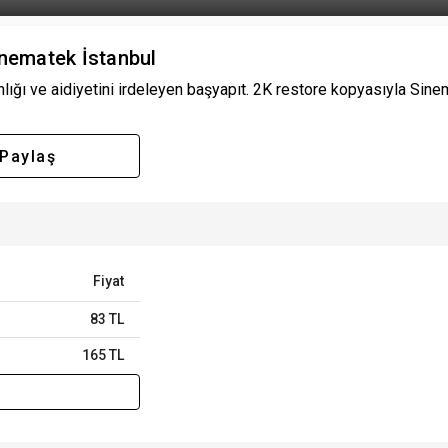
inematek İstanbul
nlığı ve aidiyetini irdeleyen başyapıt. 2K restore kopyasıyla Sinem
Paylaş
Fiyat
83 TL
165 TL