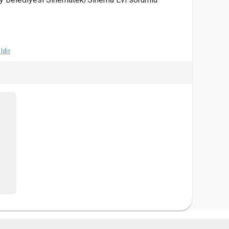
ini, filmin video kaydının alınmamasını önemle
ldir
ek/Sinema Evi sosyal medya hesaplarından yapılır.
ogramda aksi belirtilmedikçe 18 yaş altı