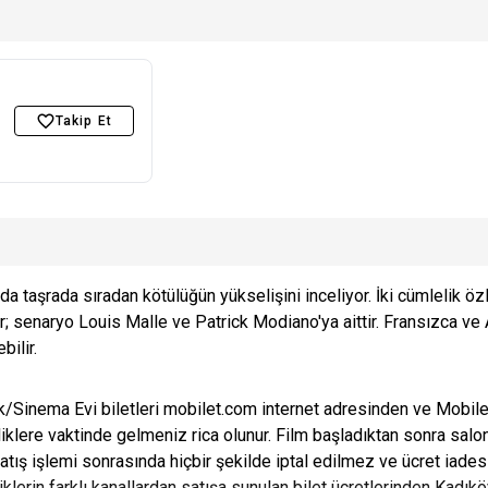
Takip Et
a taşrada sıradan kötülüğün yükselişini inceliyor. İki cümlelik özlü,
 senaryo Louis Malle ve Patrick Modiano'ya aittir. Fransızca ve 
ilir.
Sinema Evi biletleri mobilet.com internet adresinden ve Mobilet 
klere vaktinde gelmeniz rica olunur. Film başladıktan sonra salon
, satış işlemi sonrasında hiçbir şekilde iptal edilmez ve ücret iade
nliklerin farklı kanallardan satışa sunulan bilet ücretlerinden Ka