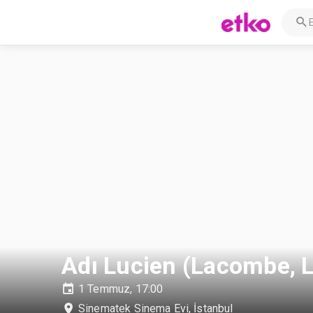
Adı Lucien (Lacombe, 
1 Temmuz, 17:00
Sinematek Sinema Evi
,
İstanbul