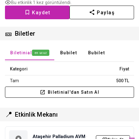
Bu etkinlik 1 kez görüntülendi.
Kaydet
Paylaş
🎫
Biletler
Biletinial
Bubilet
Bubilet
en ucuz
Kategori
Fiyat
Tam
500 TL
Biletinial'dan Satın Al
📍
Etkinlik Mekanı
Ataşehir Palladium AVM
·