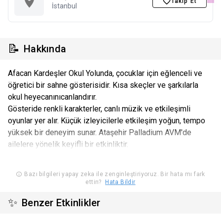
Takip Et
İstanbul
📝
Hakkında
Afacan Kardeşler Okul Yolunda, çocuklar için eğlenceli ve
öğretici bir sahne gösterisidir. Kısa skeçler ve şarkılarla
okul heyecanınıcanlandırır.
Gösteride renkli karakterler, canlı müzik ve etkileşimli
oyunlar yer alır. Küçük izleyicilerle etkileşim yoğun, tempo
yüksek bir deneyim sunar. Ataşehir Palladium AVM'de
ailelere yönelik keyifli bir etkinliktir.
Bazı bilgileri yapay zeka ile zenginleştiriyoruz. Bir hata mı fark
ettin?
Hata Bildir
✨
Benzer Etkinlikler