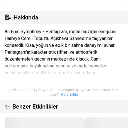
📝
Hakkında
An Epic Symphony - Pentagram, metal müziğin enerjisini
Harbiye Cemil Topuzlu Açıkhava Sahnesi'ne taşıyan bir
konserdir. Kısa, yoğun ve epik bir sahne deneyimi sunar.
Pentagram'ın karakteristik riffleri ve atmosferik
düzenlemeleri gecenin merkezinde olacak. Canlı
performans, büyük sahne enerjisi ve metal severleri
buluşturan karizmatik bir atmosfer vaat ediyor.
Bazı bilgileri yapay zeka ile zenginleştiriyoruz. Bir hata mı fark
ettin?
Hata Bildir
✨
Benzer Etkinlikler