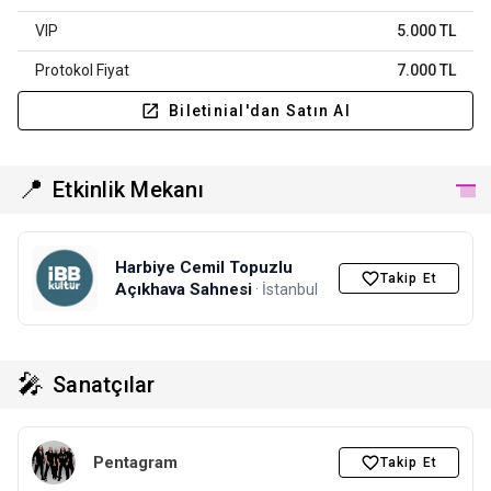
VIP
5.000 TL
Protokol Fiyat
7.000 TL
Biletinial'dan Satın Al
📍
Etkinlik Mekanı
Harbiye Cemil Topuzlu
Takip Et
Açıkhava Sahnesi
· İstanbul
🎤
Sanatçılar
Pentagram
Takip Et