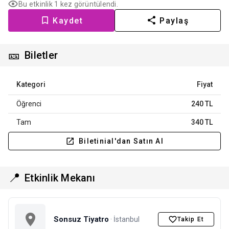
Bu etkinlik 1 kez görüntülendi.
Kaydet
Paylaş
🎫
Biletler
Kategori
Fiyat
Öğrenci
240 TL
Tam
340 TL
Biletinial'dan Satın Al
📍
Etkinlik Mekanı
Sonsuz Tiyatro
· İstanbul
Takip Et