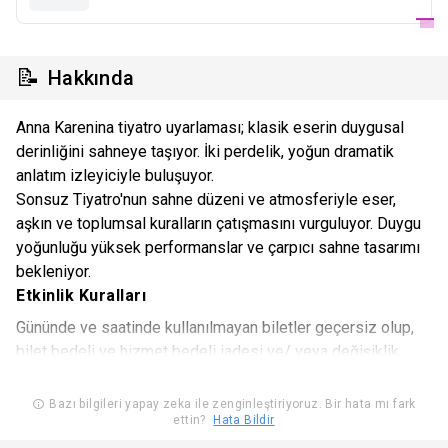
📝
Hakkında
Anna Karenina tiyatro uyarlaması; klasik eserin duygusal
derinliğini sahneye taşıyor. İki perdelik, yoğun dramatik
anlatım izleyiciyle buluşuyor.
Sonsuz Tiyatro'nun sahne düzeni ve atmosferiyle eser,
aşkın ve toplumsal kuralların çatışmasını vurguluyor. Duygu
yoğunluğu yüksek performanslar ve çarpıcı sahne tasarımı
bekleniyor.
Etkinlik Kuralları
Gününde ve saatinde kullanılmayan biletler geçersiz olup,
bilet bedeli ve hizmet bedeli iadesi ve/ veya değişiklik
yapılması mümkün değildir. Gün ve saatinde kullanılmayan
biletlerin iadesi için Biletinial’dan talepte bulunulamaz.
Bazı bilgileri yapay zeka ile zenginleştiriyoruz. Bir hata mı fark
ettin?
Hata Bildir
Biletiniz mücbir sebep ya da etkinliğin iptali haricinde
herhangi bir sebeple kullanılamayacak ise, en geç etkinlik