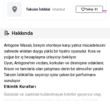
Taksim İstiklal
· İstanbul
Takip Et
📝
Hakkında
Antigone Masalı, bireyin otoriteye karşı yalnız mücadelesini
sahnede anlatan duygu yüklü bir tiyatro oyunudur. Kısa ve
yoğun bir iç hesaplaşma izleyiciyi bekliyor.
Oyun, Antigone’nin vicdanı, korkuları ve direnişine odaklanır;
Kreon ve tanrılarla olan çatışması derin bir atmosfer yaratır.
Taksim İstiklal'de seyirciyi içine çeken bir performans
sunuluyor.
Etkinlik Kuralları
Gününde ve saatinde kullanılmayan biletler geçersiz olup,
bilet bedeli ve hizmet bedeli iadesi ve/ veya değişiklik
yapılması mümkün değildir. Gün ve saatinde kullanılmayan