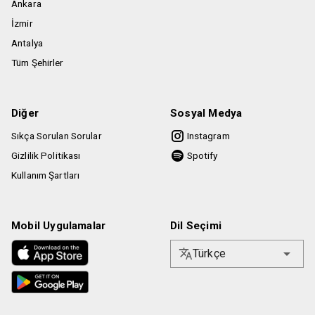
Ankara
kullanıcının etkinlik mekanına alınması konusunda hiçbir
İzmir
şekilde sorumlu değildir.
Antalya
Tüm Şehirler
Diğer
Sosyal Medya
Sıkça Sorulan Sorular
Instagram
Gizlilik Politikası
Spotify
Kullanım Şartları
Mobil Uygulamalar
Dil Seçimi
Türkçe