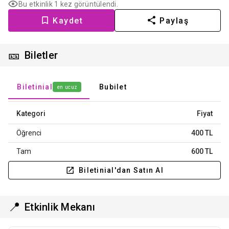
Bu etkinlik 1 kez görüntülendi.
Kaydet
Paylaş
🎫
Biletler
Biletinial
Bubilet
en ucuz
Kategori
Fiyat
Öğrenci
400 TL
Tam
600 TL
Biletinial'dan Satın Al
📍
Etkinlik Mekanı