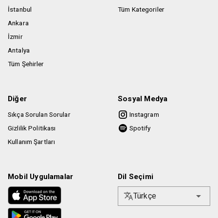
indirimli bilete tabi olduğu kabul ve tahaahüt eder. İndirimli
İstanbul
Tüm Kategoriler
biletler için satın alınan biletin etkinlik mekanında kimlik
Ankara
ibrazı zorunlu olacaktır.
İzmir
Etkinlik saatine geç kalınması durumunda Biletinial
Antalya
kullanıcının etkinlik mekanına alınması konusunda hiçbir
şekilde sorumlu değildir.
Tüm Şehirler
Diğer
Sosyal Medya
Sıkça Sorulan Sorular
Instagram
Gizlilik Politikası
Spotify
Kullanım Şartları
Mobil Uygulamalar
Dil Seçimi
Türkçe