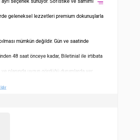
 ayrı seçenek sunuyor. Sofistike ve samimi
ferde geleneksel lezzetleri premium dokunuşlarla
apılması mümkün değildir. Gün ve saatinde
nden 48 saat önceye kadar, Biletinial ile irtibata
i ve planında uygun gördüğü durumlarda yer
l eder. Yaş sınırları için satın alınan biletin etkinlik
ldir
irimli bilete tabi olduğu kabul ve tahaahüt eder.
orumlu değildir.