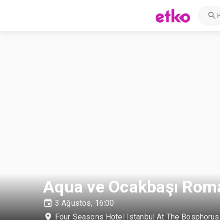
Aqua ve Ocakbaşı Rom
3 Ağustos, 16:00
Four Seasons Hotel Istanbul At The Bosphorus