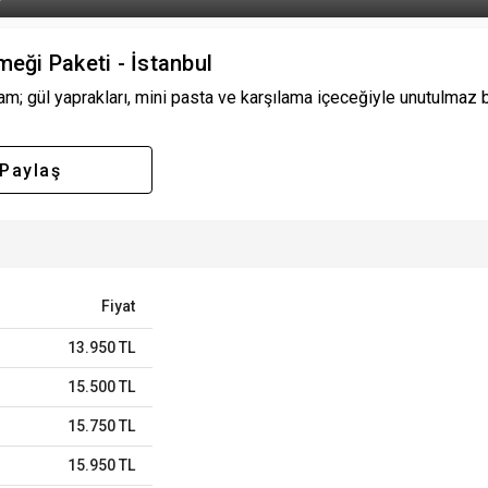
ği Paketi - İstanbul
m; gül yaprakları, mini pasta ve karşılama içeceğiyle unutulmaz bi
Paylaş
Fiyat
13.950 TL
15.500 TL
15.750 TL
15.950 TL