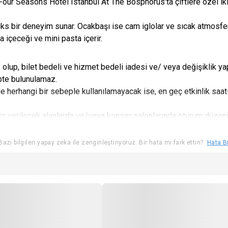
r Seasons Hotel Istanbul At The Bosphorus'ta çiftlere özel iki
 lüks bir deneyim sunar. Ocakbaşı ise cam iglolar ve sıcak atmos
ma içeceği ve mini pasta içerir.
 olup, bilet bedeli ve hizmet bedeli iadesi ve/ veya değişiklik y
lepte bulunulamaz.
de herhangi bir sebeple kullanılamayacak ise, en geç etkinlik saati
r verilecek alanlarda ve/veya konser salonlarında oturum düzen
er için etkinlik için geçerli olan yaş sınırı kurallarına uyduğunu kabu
azı bilgileri yapay zeka ile zenginleştiriyoruz. Bir hata mı fark ettin?
Hata Bi
i bilet seçeneği ile bilet satın alınması durumunda Kullanıcı bu ind
anında kimlik ibrazı zorunlu olacaktır.
ullanıcının etkinlik mekanına alınması konusunda hiçbir şekilde s