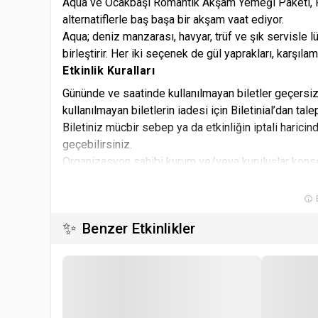
Aqua ve Ocakbaşı Romantik Akşam Yemeği Paketi, Fou
alternatiflerle baş başa bir akşam vaat ediyor.
Aqua; deniz manzarası, havyar, trüf ve şık servisle
birleştirir. Her iki seçenek de gül yaprakları, karşıla
Etkinlik Kuralları
Gününde ve saatinde kullanılmayan biletler geçersiz
kullanılmayan biletlerin iadesi için Biletinial’dan ta
Biletiniz mücbir sebep ya da etkinliğin iptali haricin
geçebilirsiniz.
Organizasyon sahibi kurum ve/veya kuruluşlar konse
değişikliği yapma hakkına sahiptir.
Kullanıcı Biletinial üzerinden satın almış olduğu biletl
B
mekanında kimlik ibrazı zorunlu olacaktır.
✨
Benzer Etkinlikler
Etkinliğe ait indirimli bilet tanımı olması ve indiriml
İndirimli biletler için satın alınan biletin etkinlik mek
Etkinlik saatine geç kalınması durumunda Biletinial k