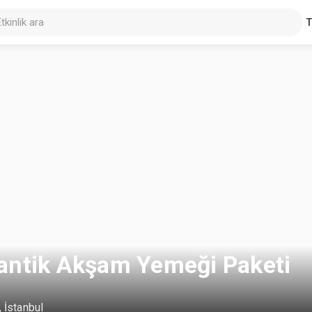
antik Akşam Yemeği Paketi
,
İstanbul