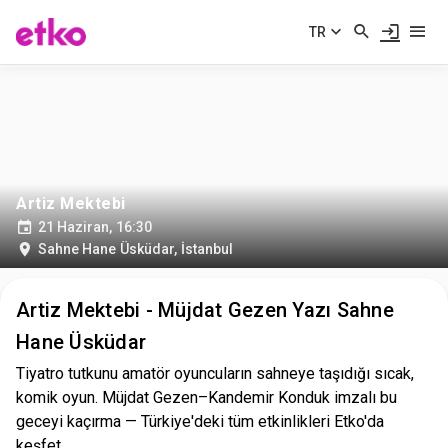
TR
Artiz Mektebi
21 Haziran, 16:30
Sahne Hane Üsküdar
,
İstanbul
Artiz Mektebi - Müjdat Gezen Yazı Sahne
Hane Üsküdar
Tiyatro tutkunu amatör oyuncuların sahneye taşıdığı sıcak,
komik oyun. Müjdat Gezen–Kandemir Konduk imzalı bu
geceyi kaçırma — Türkiye'deki tüm etkinlikleri Etko'da
keşfet.