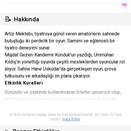
📝
Hakkında
Artiz Mektebi, tiyatroya gönül veren amatörlerin sahnede
buluştuğu iki perdelik bir oyun. Samimi ve eğlenceli bir
tiyatro deneyimi sunar.
Müjdat Gezen-Kandemir Konduk'un yazdığı, Ümmühan
Kıldiş'in yönettiği oyunda çeşitli mesleklerden oyuncular rol
alıyor. Sahne Hane Üsküdar'da gerçekleşen oyun, prova
tutkusunu ve arkadaşlığı ön plana çıkarıyor.
Etkinlik Kuralları
Gününde ve saatinde kullanılmayan biletler geçersiz olup,
bilet bedeli ve hizmet bedeli iadesi ve/ veya değişiklik
yapılması mümkün değildir. Gün ve saatinde kullanılmayan
biletlerin iadesi için Biletinial’dan talepte bulunulamaz.
Bazı bilgileri yapay zeka ile zenginleştiriyoruz. Bir hata mı fark
ettin?
Hata Bildir
Biletiniz mücbir sebep ya da etkinliğin iptali haricinde
herhangi bir sebeple kullanılamayacak ise, en geç etkinlik