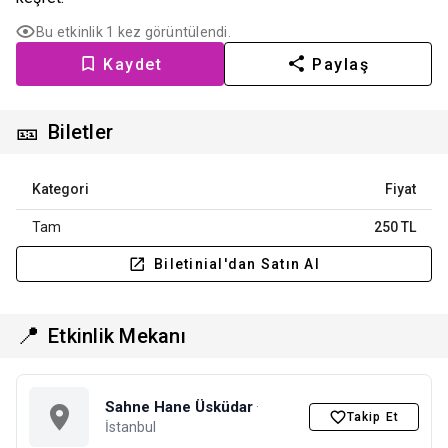
Bu etkinlik 1 kez görüntülendi.
Kaydet
Paylaş
🎫
Biletler
Kategori
Fiyat
Tam
250 TL
Biletinial'dan Satın Al
📍
Etkinlik Mekanı
Sahne Hane Üsküdar
·
Takip Et
İstanbul