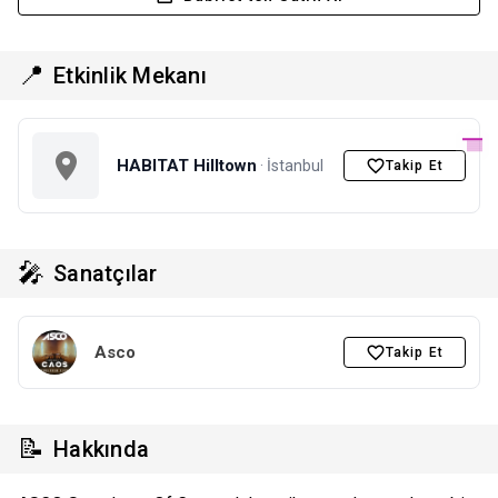
📍
Etkinlik Mekanı
HABITAT Hilltown
· İstanbul
Takip Et
🎤
Sanatçılar
Asco
Takip Et
📝
Hakkında