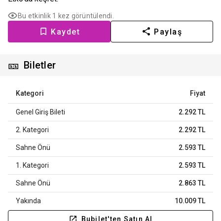
Bu etkinlik 1 kez görüntülendi.
Kaydet
Paylaş
🎫
Biletler
Kategori
Fiyat
Genel Giriş Bileti
2.292 TL
2. Kategori
2.292 TL
Sahne Önü
2.593 TL
1. Kategori
2.593 TL
Sahne Önü
2.863 TL
Yakında
10.009 TL
Bubilet'ten Satın Al