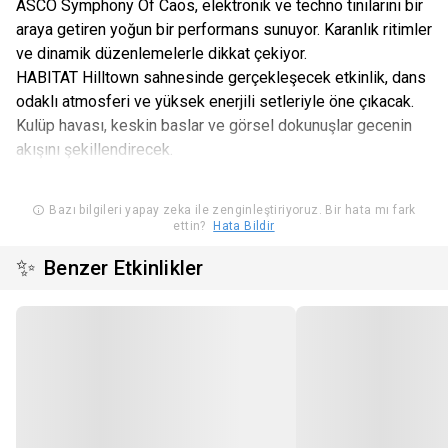
ASCO Symphony Of Caos, elektronik ve techno tınılarını bir
araya getiren yoğun bir performans sunuyor. Karanlık ritimler
ve dinamik düzenlemelerle dikkat çekiyor.
HABITAT Hilltown sahnesinde gerçekleşecek etkinlik, dans
odaklı atmosferi ve yüksek enerjili setleriyle öne çıkacak.
Kulüp havası, keskin baslar ve görsel dokunuşlar gecenin
akışını şekillendirecek.
Bazı bilgileri yapay zeka ile zenginleştiriyoruz. Bir hata mı fark
ettin?
Hata Bildir
✨
Benzer Etkinlikler