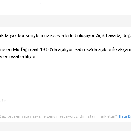
’ta yaz konseriyle müzikseverlerle buluşuyor. Açık havada, doğay
hneleri Mutfağı saat 19:00’da açılıyor. Sabrosa’da açık büfe ak
cesi vaat ediliyor.
tır.
da değişiklik yapma hakkı saklıdır.
azı bilgileri yapay zeka ile zenginleştiriyoruz. Bir hata mı fark ettin?
Hata Bi
 ücretini iade ederek etkinlik mekanına almama hakkına sahiptir.