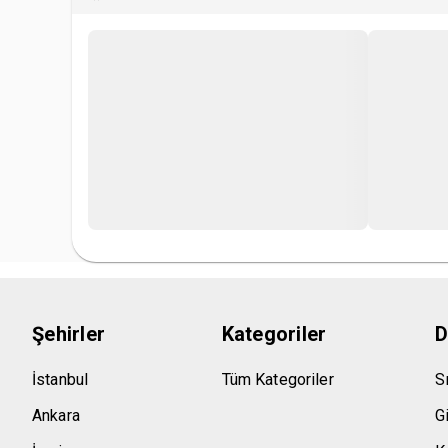
Bilet iadesi gerçekleştirilmemektedir.
Organizatör, katılımcıların etkinlik sırasında çekilen v
kayıtların kullanılmasına izin vermiş olurlar.
Şehirler
Kategoriler
D
İstanbul
Tüm Kategoriler
S
Ankara
Gi