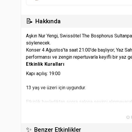
📝
Hakkında
Aşkın Nur Yengi, Swissôtel The Bosphorus Sultanpark
söylenecek.
Konser 4 Ağustos’ta saat 21:00’de başlıyor; Yaz Sa
performansı ve zengin repertuvarla keyifli bir yaz ge
Etkinlik Kuralları
Kapı açılış: 19:00
13 yaş ve üzeri için uygundur.
Etkinlik başladıktan sonra salona seyirci alınmayacak
Organizasyon şirketinin programda ve bilet fiyatların
B
✨
Benzer Etkinlikler
Organizasyon şirketi uygun görmediği kişileri, bilet