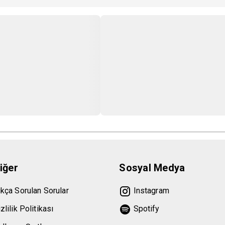
ideo kayıtlarını çevrimiçi yayın platformlarında kullanma hakkını sakl
iğer
Sosyal Medya
ıkça Sorulan Sorular
Instagram
zlilik Politikası
Spotify