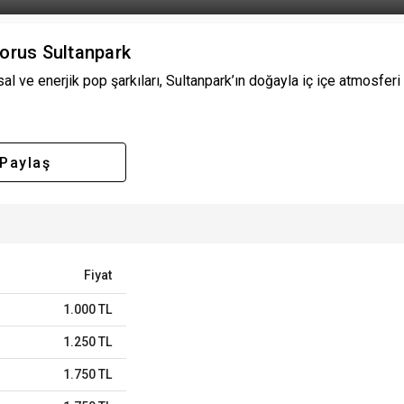
orus Sultanpark
l ve enerjik pop şarkıları, Sultanpark’ın doğayla iç içe atmosferi s
Paylaş
Fiyat
1.000 TL
1.250 TL
1.750 TL