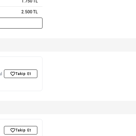
1.750 TL
2.500 TL
ul
Takip Et
Takip Et