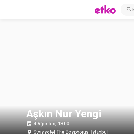
Aşkın Nur Yengi
4 Ağustos, 18:00
Swissotel The Bosphorus
,
İstanbul