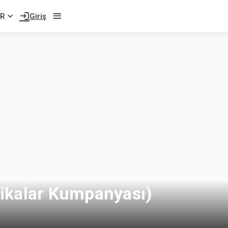
TR
Giriş
rikalar Kumpanyası)