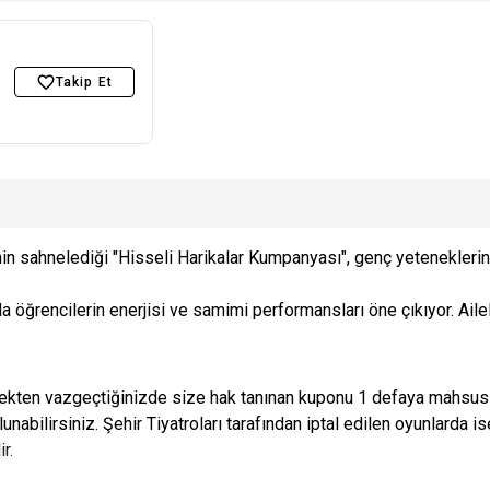
Takip Et
n sahnelediği "Hisseli Harikalar Kumpanyası", genç yeteneklerin t
ğrencilerin enerjisi ve samimi performansları öne çıkıyor. Ailele
kten vazgeçtiğinizde size hak tanınan kuponu 1 defaya mahsus kul
ulunabilirsiniz. Şehir Tiyatroları tarafından iptal edilen oyunlarda i
r.