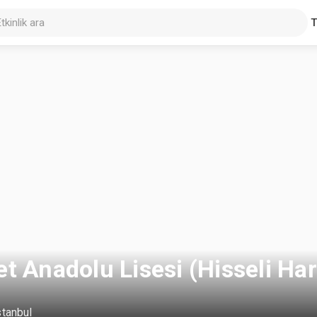
t Anadolu Lisesi (Hisseli Ha
stanbul