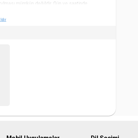
apılması mümkün değildir. Gün ve saatinde
ldir
i ve planında uygun gördüğü durumlarda yer
 satın alan kullanıcılara para iadesi yapamamaktadır.
asebe birimine yazılı ve ıslak imzalı dilekçe ile
n aralarında para çıkışının sağlanabilmesi için
r. Kullanıcıların en az seviyede mağdur edilebilmesi
nunda kullanılmak üzere bilet başına ödenen tutar
l eder. Yaş sınırları için satın alınan biletin etkinlik
irimli bilete tabi olduğu kabul ve tahaahüt eder.