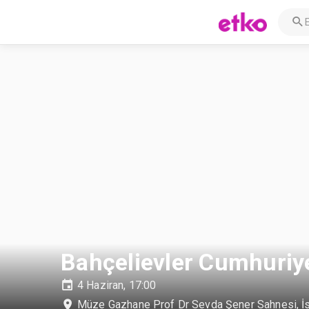
Bahçelievler Cumhuriye
4 Haziran, 17:00
Müze Gazhane Prof Dr Sevda Şener Sahnesi
,
İ