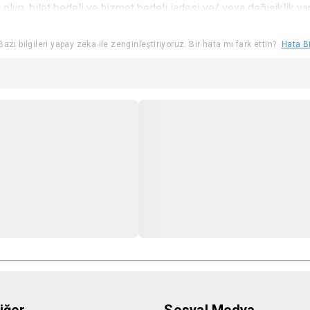
 olup, bilet bedeli ve hizmet bedeli iadesi ve/ veya değişiklik y
lepte bulunulamaz.
azı bilgileri yapay zeka ile zenginleştiriyoruz. Bir hata mı fark ettin?
Hata Bi
r verilecek alanlarda ve/veya konser salonlarında oturum düzen
ediye mevzuatı gereğince oyun iptali durumlarında ilk etapta bilet
için iade talebinde bulunan kullanıcının İBB Şehir Tiyatroları Muh
ı Müdürlüğü, İBB Gelirler Müdürlüğü ve İBB Giderler Müdürlüğü’nü
ıcının yazılı dilekçesinde belirttiği iban adresine yatırılmaktadı
nıcıların profillerinde istedikleri başka bir Şehir Tiyatroları oyu
er için etkinlik için geçerli olan yaş sınırı kurallarına uyduğunu kabu
i bilet seçeneği ile bilet satın alınması durumunda Kullanıcı bu ind
anında kimlik ibrazı zorunlu olacaktır.