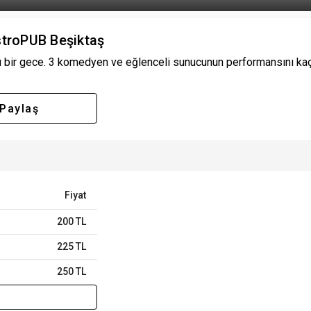
stroPUB Beşiktaş
u bir gece. 3 komedyen ve eğlenceli sunucunun performansını kaçı
Paylaş
Fiyat
200 TL
225 TL
250 TL