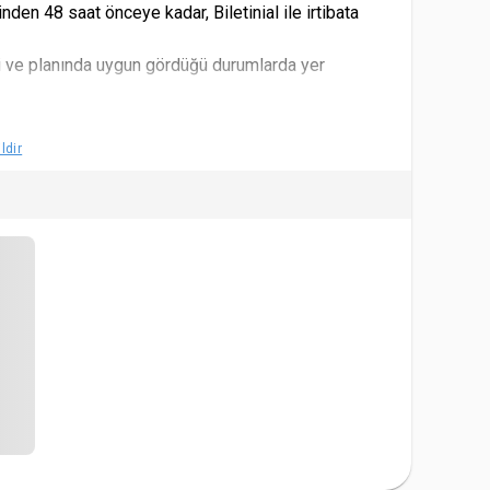
nden 48 saat önceye kadar, Biletinial ile irtibata
i ve planında uygun gördüğü durumlarda yer
l eder. Yaş sınırları için satın alınan biletin etkinlik
ldir
irimli bilete tabi olduğu kabul ve tahaahüt eder.
orumlu değildir.