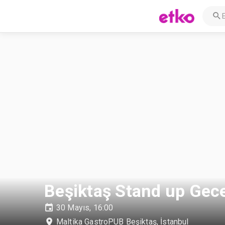
Beşiktaş Stand up Gec
30 Mayıs, 16:00
Maltika GastroPUB Beşiktaş
,
İstanbul