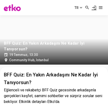
TR
BFF Quiz: En Yakın Arkadaşını Ne Kadar İyi
Tanıyorsun?
19 Temmuz, 13:30
Community Hub
,
İstanbul
BFF Quiz: En Yakın Arkadaşını Ne Kadar İyi
Tanıyorsun?
Eğlenceli ve rekabetçi BFF Quiz gecesinde arkadaşınla
gerçekleri keşfet; samimi sohbetler ve sürpriz sorular seni
bekliyor. Etkinlik detayları Etko'da.