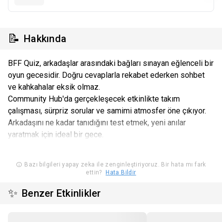
📝
Hakkında
BFF Quiz, arkadaşlar arasındaki bağları sınayan eğlenceli bir
oyun gecesidir. Doğru cevaplarla rekabet ederken sohbet
ve kahkahalar eksik olmaz.
Community Hub'da gerçekleşecek etkinlikte takım
çalışması, sürpriz sorular ve samimi atmosfer öne çıkıyor.
Arkadaşını ne kadar tanıdığını test etmek, yeni anılar
yaratmak için ideal bir gece.
Bazı bilgileri yapay zeka ile zenginleştiriyoruz. Bir hata mı fark
ettin?
Hata Bildir
✨
Benzer Etkinlikler