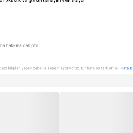
i bir akustik ve görsel deneyim vaat ediyor.
ma hakkına sahiptir.
ilet ücretini iade ederek etkinlik mekanına almama hakkına sahiptir
azı bilgileri yapay zeka ile zenginleştiriyoruz. Bir hata mı fark ettin?
Hata Bi
r.
ak yasaktır.
 çalışmaları dahilinde kendi ses ve görüntüsünün kayıt altına alınm