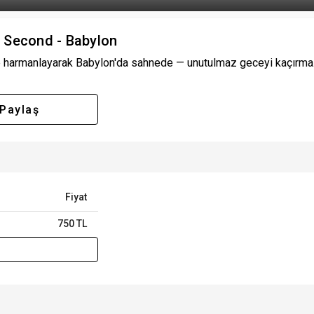
rn Second - Babylon
e harmanlayarak Babylon'da sahnede — unutulmaz geceyi kaçırma. T
Paylaş
Fiyat
750 TL