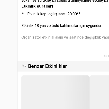
vokali ve sürükleyici sound'u dinleyicilere etkileyic
Etkinlik Kuralları
** - Etkinlik kapı açılış saati 20:00**
Etkinlik 18 yaş ve üstü katılımcılar için uygundur.
Organizatör etkinlik alanı ve saatinde değişiklik yap
Organizatör etkinlik için uygun görmediği kişileri, b
B
Etkinlik mekanına yiyecek ve içecek sokmak yasaktı
✨
Benzer Etkinlikler
Etkinlik mekanına kamera ve fotoğraf makinası sokm
Seyirci etkinlikte yapılan genel ses ve görüntü kayıt
serbestçe kullanma yetkisi olduğunu kabul eder.