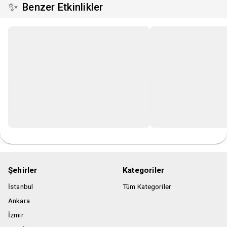
✨
Benzer Etkinlikler
Organizasyon firması etkinlik için uygun görmediği kişileri,
etkinlik mekanına almama hakkına sahiptir.
Pdf bilet uygulaması vardır.
Telefonunuza pdf biletinizi indirin veya pdf biletinizi
yazdırmayı unutmayınız.
Gösteri esnasında kayıt yapılması ve canlı yayın yapılması
yasaktır.
Şehirler
Kategoriler
İstanbul
Tüm Kategoriler
Ankara
İzmir