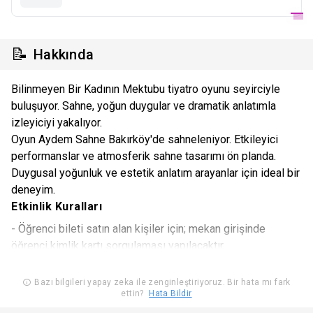
📝
Hakkında
Bilinmeyen Bir Kadının Mektubu tiyatro oyunu seyirciyle
buluşuyor. Sahne, yoğun duygular ve dramatik anlatımla
izleyiciyi yakalıyor.
Oyun Aydem Sahne Bakırköy'de sahneleniyor. Etkileyici
performanslar ve atmosferik sahne tasarımı ön planda.
Duygusal yoğunluk ve estetik anlatım arayanlar için ideal bir
deneyim.
Etkinlik Kuralları
- Öğrenci bileti satın alan kişiler için; mekan girişinde
öğrenci kimlik kartı sorgulaması yapılacaktır.
- Organizasyon firması, bilet fiyatlarını değiştirme hakkını
Bazı bilgileri yapay zeka ile zenginleştiriyoruz. Bir hata mı fark
ettin?
Hata Bildir
saklı tutar.