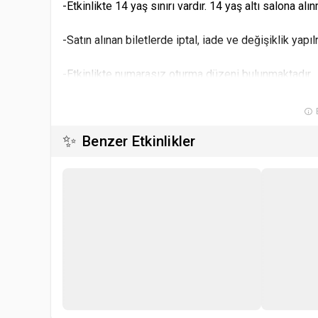
-Etkinlikte 14 yaş sınırı vardır. 14 yaş altı salona al
-Satın alınan biletlerde iptal, iade ve değişiklik yap
-Etkinlikte numarasız oturma düzeni bulunmaktadır.
-Aynı isim ve mail adresi üzerinden satın alınan bile
B
✨
Benzer Etkinlikler
-Oyunun başlamasının ardından salona seyirci alınma
-Etkinlik girişinde bilet kontrolü yapılacaktır, biletin
-Organizasyon yetkilileri gerekli gördüğü seyirciyi 