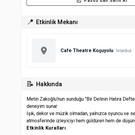
Passo'dan Satın Al
📍
Etkinlik Mekanı
Cafe Theatre Koşuyolu
· İstanbul
📝
Hakkında
Metin Zakoğlu'nun sunduğu "Bir Delinin Hatıra Defteri"
deneyim sunar.
Işık, dekor ve müzik olmadan, yalnızca oyuncu ve sey
atmosferinde izleyiciyi hem güldüren hem de düşünd
Etkinlik Kuralları