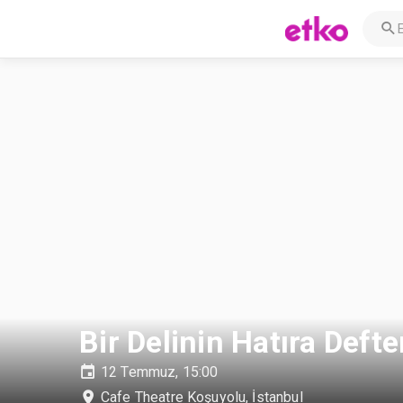
Bir Delinin Hatıra Defte
12 Temmuz, 15:00
Cafe Theatre Koşuyolu
,
İstanbul