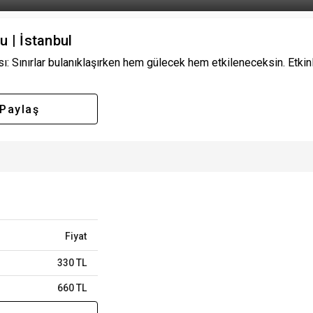
u | İstanbul
ı: Sınırlar bulanıklaşırken hem gülecek hem etkileneceksin. Etkinl
Paylaş
Fiyat
330 TL
660 TL