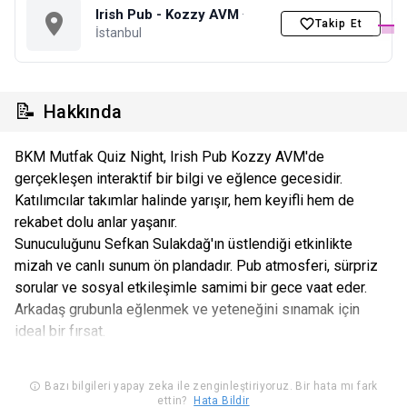
Irish Pub - Kozzy AVM
·
Takip Et
İstanbul
📝
Hakkında
BKM Mutfak Quiz Night, Irish Pub Kozzy AVM'de
gerçekleşen interaktif bir bilgi ve eğlence gecesidir.
Katılımcılar takımlar halinde yarışır, hem keyifli hem de
rekabet dolu anlar yaşanır.
Sunuculuğunu Sefkan Sulakdağ'ın üstlendiği etkinlikte
mizah ve canlı sunum ön plandadır. Pub atmosferi, sürpriz
sorular ve sosyal etkileşimle samimi bir gece vaat eder.
Arkadaş grubunla eğlenmek ve yeteneğini sınamak için
ideal bir fırsat.
Bazı bilgileri yapay zeka ile zenginleştiriyoruz. Bir hata mı fark
ettin?
Hata Bildir