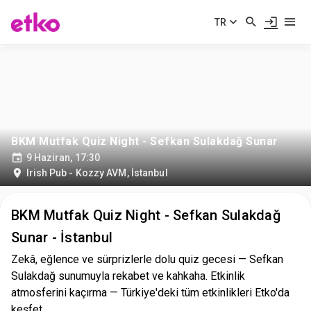
TR
BKM Mutfak Quiz Night - Sefkan Sulakdağ Sunar
9 Haziran, 17:30
Irish Pub - Kozzy AVM
,
İstanbul
BKM Mutfak Quiz Night - Sefkan Sulakdağ
Sunar - İstanbul
Zekâ, eğlence ve sürprizlerle dolu quiz gecesi — Sefkan
Sulakdağ sunumuyla rekabet ve kahkaha. Etkinlik
atmosferini kaçırma — Türkiye'deki tüm etkinlikleri Etko'da
keşfet.