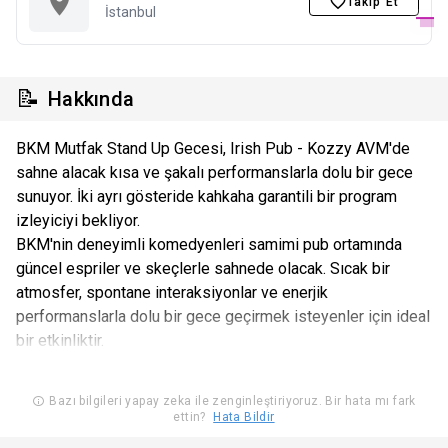
Takip Et
İstanbul
📝
Hakkında
BKM Mutfak Stand Up Gecesi, Irish Pub - Kozzy AVM'de
sahne alacak kısa ve şakalı performanslarla dolu bir gece
sunuyor. İki ayrı gösteride kahkaha garantili bir program
izleyiciyi bekliyor.
BKM'nin deneyimli komedyenleri samimi pub ortamında
güncel espriler ve skeçlerle sahnede olacak. Sıcak bir
atmosfer, spontane interaksiyonlar ve enerjik
performanslarla dolu bir gece geçirmek isteyenler için ideal
bir etkinliktir.
Bazı bilgileri yapay zeka ile zenginleştiriyoruz. Bir hata mı fark
ettin?
Hata Bildir