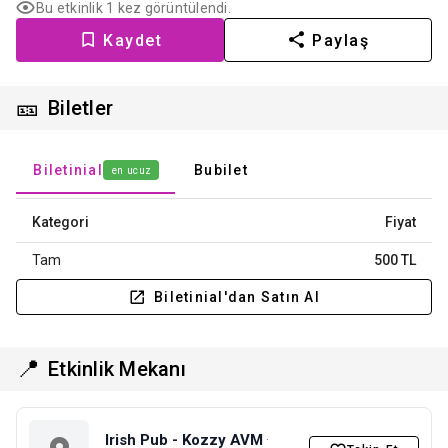
Bu etkinlik 1 kez görüntülendi.
Kaydet
Paylaş
🎫
Biletler
Biletinial
Bubilet
en ucuz
Kategori
Fiyat
Tam
500 TL
Biletinial'dan Satın Al
📍
Etkinlik Mekanı
Irish Pub - Kozzy AVM
·