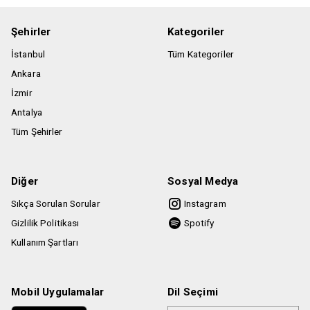
etmektedir.
Etkinlik alanı içinde özel eşyalarınızı yanınızdan
Şehirler
Kategoriler
ayırmamanız gerekmektedir. Tüm özel eşyalarının
İstanbul
Tüm Kategoriler
sorumluluğu katılımcıya aittir.
Ankara
İzmir
Antalya
Tüm Şehirler
Diğer
Sosyal Medya
Sıkça Sorulan Sorular
Instagram
Gizlilik Politikası
Spotify
Kullanım Şartları
Mobil Uygulamalar
Dil Seçimi