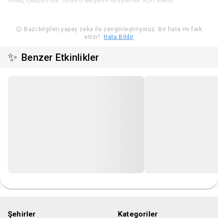
Bazı bilgileri yapay zeka ile zenginleştiriyoruz. Bir hata mı fark
ettin?
Hata Bildir
✨
Benzer Etkinlikler
Şehirler
Kategoriler