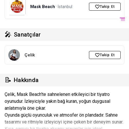
Mask Beach
· İstanbul
Takip Et
🎤
Sanatçılar
Çelik
Takip Et
📝
Hakkında
Çelik, Mask Beach'te sahnelenen etkileyici bir tiyatro
oyunudur. İzleyiciyle yakın bağ kuran, yoğun duygusal
anlatımıyla öne çıkar.
Oyunda güçlü oyunculuk ve atmosfer ön plandadır. Sahne
tasarımı ve ritmiyle izleyiciyi içine çeken bir deneyim sunar.
Kısa, çarpıcı bir tiyatro akşamı arayanlar için ideal.