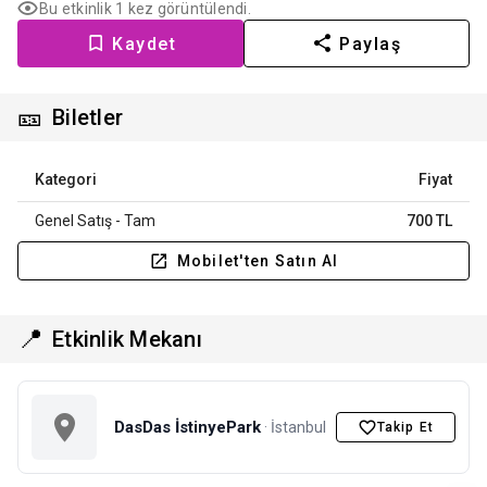
Bu etkinlik 1 kez görüntülendi.
Kaydet
Paylaş
🎫
Biletler
Kategori
Fiyat
Genel Satış - Tam
700 TL
Mobilet'ten Satın Al
📍
Etkinlik Mekanı
DasDas İstinyePark
· İstanbul
Takip Et