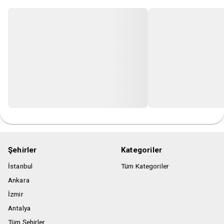
Organizasyon şirketi uygun görmediği kişileri, bilet ücretini
iade ederek etkinlik mekanına almama hakkına sahiptir.
Satın alınan biletlerde iade ve değişiklik yapılmamaktadır.
Şehirler
Kategoriler
İstanbul
Tüm Kategoriler
Ankara
İzmir
Antalya
Tüm Şehirler