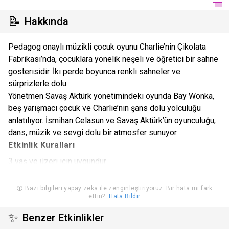
📝
Hakkında
Pedagog onaylı müzikli çocuk oyunu Charlie’nin Çikolata
Fabrikası’nda, çocuklara yönelik neşeli ve öğretici bir sahne
gösterisidir. İki perde boyunca renkli sahneler ve
sürprizlerle dolu.
Yönetmen Savaş Aktürk yönetimindeki oyunda Bay Wonka,
beş yarışmacı çocuk ve Charlie’nin şans dolu yolculuğu
anlatılıyor. İsmihan Celasun ve Savaş Aktürk’ün oyunculuğu;
dans, müzik ve sevgi dolu bir atmosfer sunuyor.
Etkinlik Kuralları
3 yaş ve üzeri için uygundur.
Etkinlik başladıktan sonra salona seyirci alınmayacak olup,
salona giriş yapan izleyicilerin salonu terk etmeleri halinde
Bazı bilgileri yapay zeka ile zenginleştiriyoruz. Bir hata mı fark
ettin?
Hata Bildir
yeniden girişlerine izin verilmeyecektir.
Organizasyon şirketinin programda ve bilet fiyatlarında
✨
Benzer Etkinlikler
değişiklik yapma hakkı saklıdır.