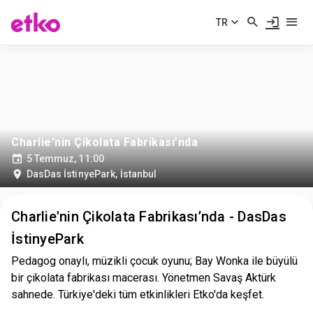
TR
Charlie'nin Çikolata Fabrikası’nda
5 Temmuz, 11:00
DasDas İstinyePark
,
İstanbul
Charlie'nin Çikolata Fabrikası’nda - DasDas
İstinyePark
Pedagog onaylı, müzikli çocuk oyunu; Bay Wonka ile büyülü
bir çikolata fabrikası macerası. Yönetmen Savaş Aktürk
sahnede. Türkiye'deki tüm etkinlikleri Etko'da keşfet.