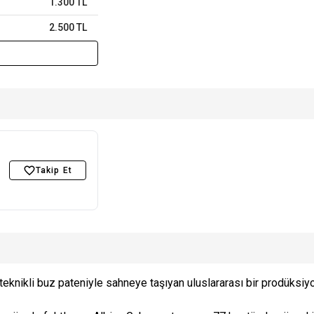
1.300 TL
2.500 TL
Takip Et
teknikli buz pateniyle sahneye taşıyan uluslararası bir prodüksiyo