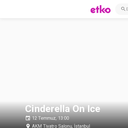
Cinderella On Ice
12 Temmuz, 13:00
AKM Tiyatro Salonu
,
İstanbul