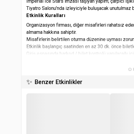
Imperial Ice Stars imzası taşıyan yapım; çarpıcı ış
Tiyatro Salonu'nda izleyiciyle buluşacak unutulmaz 
Etkinlik Kuralları
Organizasyon firması, diğer misafirleri rahatsız eden
almama hakkına sahiptir.
Misafirlerin belirtilen oturma düzenine uyması zorun
Etkinlik başlangıç saatinden en az 30 dk. önce biletl
Giriş esnasında barkod / bilet kontrolü yapılacağı için
biletinize ulaşabilirsiniz. Ulaşamadığınız durumlarda
Organizatör, indirimli bilet satın alma koşullarında de
B
Organizatör, etkinlik alanı ve saatinde değişiklik yap
✨
Benzer Etkinlikler
Etkinlik alanına yiyecek ve içecek almak yasaktır.
Etkinlik başladıktan sonra salona seyirci alınmayacak
Satın alınan biletlerde iptal, iade ve değişiklik yapı
Etkinlik mekanına kamera ve fotoğraf makinası sokm