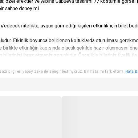
ıklar, özel efektler ve Albina Gabueva tasarımı 77 kostümle görs
bir sahne deneyimi.
/edecek nitelikte, uygun görmediği kişileri etkinlik için bilet bed
ludur. Etkinlik boyunca belirlenen koltuklarda oturulması gerekme
e birlikte etkinliğin kapısında olacak şekilde hazır olunmasını öne
 biletinizi ibraz etmeniz zorunludur. Öncelikle biletiniz üyelik ile 
, üyelik ile biletiniz almadıysanız Biletix Müşteri hizmetlerine ba
ğişiklik yapma hakkını saklı tutar.
azı bilgileri yapay zeka ile zenginleştiriyoruz. Bir hata mı fark ettin?
Hata Bi
ma hakkına sahiptir.
tır.
lmamaktadır.
ak yasaktır.