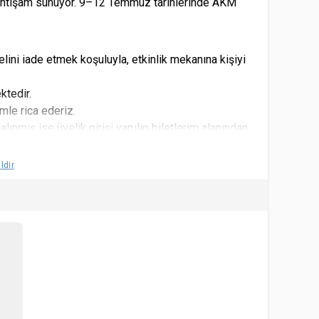
el ihtişam sunuyor. 9–12 Temmuz tarihlerinde AKM
elini iade etmek koşuluyla, etkinlik mekanına kişiyi
ktedir.
mle rica ederiz.
alınmış ise üyelik girişi yapılıp biletlerim alanından
şvurunuz.
ldir