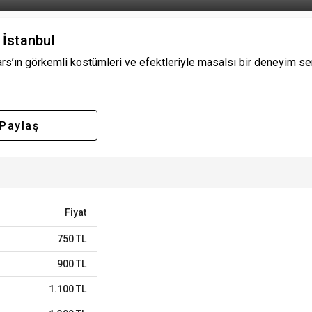
 İstanbul
s’ın görkemli kostümleri ve efektleriyle masalsı bir deneyim seni 
Paylaş
Fiyat
750 TL
900 TL
1.100 TL