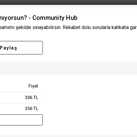
Tanıyorsun? - Community Hub
samimi şekilde sınayabilirsin. Rekabet dolu sorularla kahkaha garan
Paylaş
Fiyat
306 TL
356 TL