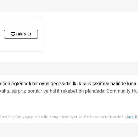
Takip Et
ölçen eğlenceli bir oyun gecesidir. İki kişilik takımlar halinde kısa qu
aha, sürpriz sorular ve hafif rekabet ön plandadır. Community Hub'
azı bilgileri yapay zeka ile zenginleştiriyoruz. Bir hata mı fark ettin?
Hata Bi