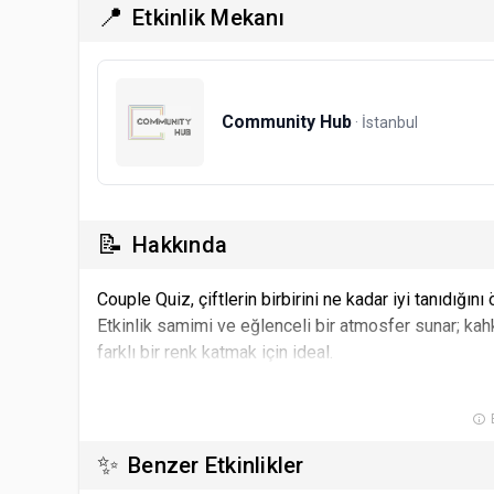
📍
Etkinlik Mekanı
Community Hub
· İstanbul
📝
Hakkında
Couple Quiz, çiftlerin birbirini ne kadar iyi tanıdığını 
Etkinlik samimi ve eğlenceli bir atmosfer sunar; kahk
farklı bir renk katmak için ideal.
B
✨
Benzer Etkinlikler