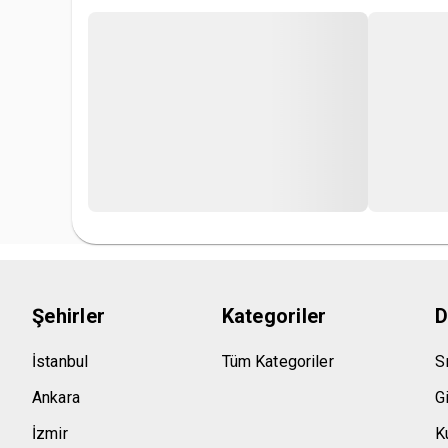
Şehirler
Kategoriler
D
İstanbul
Tüm Kategoriler
S
Ankara
Gi
İzmir
Ku