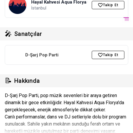
Hayal Kahvesi Aqua Florya
·
Takip Et
İstanbul
🎤
Sanatçılar
D-Şarj Pop Parti
Takip Et
📝
Hakkında
D-Şarj Pop Parti, pop müzik sevenleri bir araya getiren
dinamik bir gece etkinliğidir. Hayal Kahvesi Aqua Florya'da
gerçekleşecek, enerjik atmosferiyle dikkat çeker.
Canlı performanslar, dans ve DJ setleriyle dolu bir program
sunulacak. Sahile yakın mekânın sunduğu ferah ortam ve
hareketli müzikle unutulmaz bir parti deneyimi yaşanır.