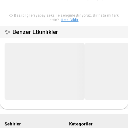
Bazı bilgileri yapay zeka ile zenginleştiriyoruz. Bir hata mı fark
ettin?
Hata Bildir
✨
Benzer Etkinlikler
Şehirler
Kategoriler