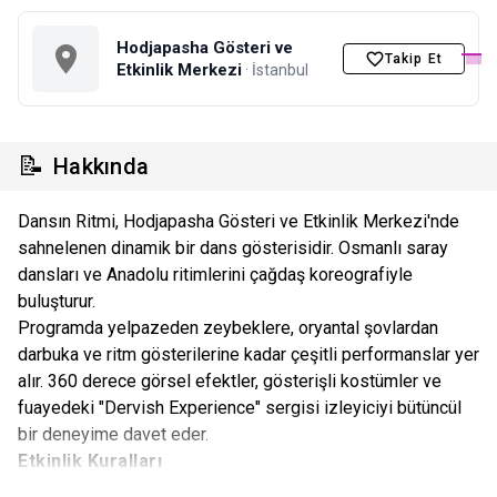
Hodjapasha Gösteri ve
Takip Et
Etkinlik Merkezi
· İstanbul
📝
Hakkında
Dansın Ritmi, Hodjapasha Gösteri ve Etkinlik Merkezi'nde
sahnelenen dinamik bir dans gösterisidir. Osmanlı saray
dansları ve Anadolu ritimlerini çağdaş koreografiyle
buluşturur.
Programda yelpazeden zeybeklere, oryantal şovlardan
darbuka ve ritm gösterilerine kadar çeşitli performanslar yer
alır. 360 derece görsel efektler, gösterişli kostümler ve
fuayedeki "Dervish Experience" sergisi izleyiciyi bütüncül
bir deneyime davet eder.
Etkinlik Kuralları
Etkinlikte oturma düzenini organizatör firma etkinlik günü