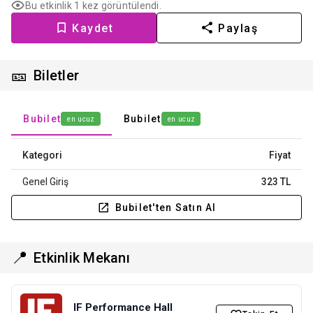
Bu etkinlik 1 kez görüntülendi.
Kaydet
Paylaş
🎫
Biletler
Bubilet
Bubilet
en ucuz
en ucuz
Kategori
Fiyat
Genel Giriş
323 TL
Bubilet'ten Satın Al
📍
Etkinlik Mekanı
IF Performance Hall