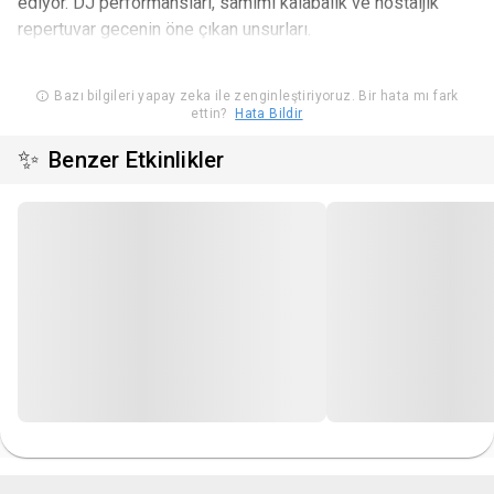
ediyor. DJ performansları, samimi kalabalık ve nostaljik
repertuvar gecenin öne çıkan unsurları.
Bazı bilgileri yapay zeka ile zenginleştiriyoruz. Bir hata mı fark
ettin?
Hata Bildir
✨
Benzer Etkinlikler