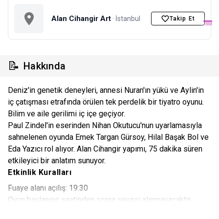
Alan Cihangir Art
· İstanbul
Takip Et
📝
Hakkında
Deniz'in genetik deneyleri, annesi Nuran'ın yükü ve Aylin'in
iç çatışması etrafında örülen tek perdelik bir tiyatro oyunu.
Bilim ve aile gerilimi iç içe geçiyor.
Paul Zindel'in eserinden Nihan Okutucu'nun uyarlamasıyla
sahnelenen oyunda Emek Targan Gürsoy, Hilal Başak Bol ve
Eda Yazıcı rol alıyor. Alan Cihangir yapımı, 75 dakika süren
etkileyici bir anlatım sunuyor.
Etkinlik Kuralları
Fuaye alanı açılış: 19:30
Oyun başlangıç saatinden sonra seyirci alınmayacaktır.
Koltuklar numaralı değildir.