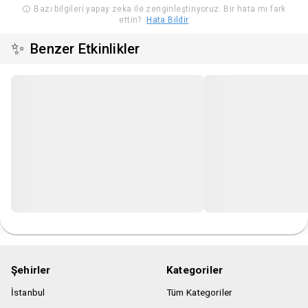
Yiyecek içecek girişi yasaktır.
Bazı bilgileri yapay zeka ile zenginleştiriyoruz. Bir hata mı fark
ettin?
Hata Bildir
✨
Benzer Etkinlikler
Şehirler
Kategoriler
İstanbul
Tüm Kategoriler