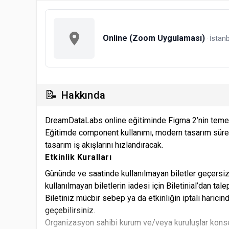
Online (Zoom Uygulaması)
· İstan
📝
Hakkında
DreamDataLabs online eğitiminde Figma 2’nin temel ve
Eğitimde component kullanımı, modern tasarım süreçler
tasarım iş akışlarını hızlandıracak.
Etkinlik Kuralları
Gününde ve saatinde kullanılmayan biletler geçersiz
kullanılmayan biletlerin iadesi için Biletinial’dan ta
Biletiniz mücbir sebep ya da etkinliğin iptali haricin
geçebilirsiniz.
Organizasyon sahibi kurum ve/veya kuruluşlar konse