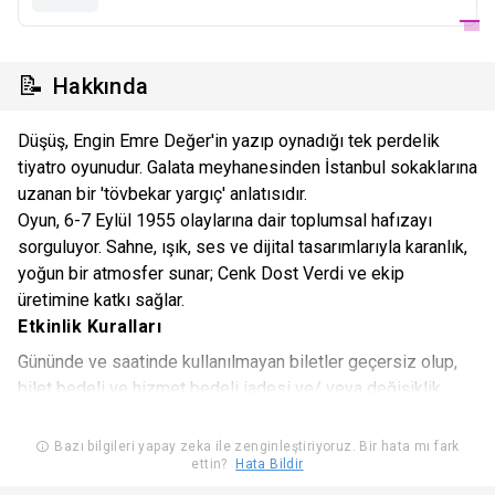
📝
Hakkında
Düşüş, Engin Emre Değer'in yazıp oynadığı tek perdelik
tiyatro oyunudur. Galata meyhanesinden İstanbul sokaklarına
uzanan bir 'tövbekar yargıç' anlatısıdır.
Oyun, 6-7 Eylül 1955 olaylarına dair toplumsal hafızayı
sorguluyor. Sahne, ışık, ses ve dijital tasarımlarıyla karanlık,
yoğun bir atmosfer sunar; Cenk Dost Verdi ve ekip
üretimine katkı sağlar.
Etkinlik Kuralları
Gününde ve saatinde kullanılmayan biletler geçersiz olup,
bilet bedeli ve hizmet bedeli iadesi ve/ veya değişiklik
yapılması mümkün değildir. Gün ve saatinde kullanılmayan
biletlerin iadesi için Biletinial’dan talepte bulunulamaz.
Bazı bilgileri yapay zeka ile zenginleştiriyoruz. Bir hata mı fark
ettin?
Hata Bildir
Biletiniz mücbir sebep ya da etkinliğin iptali haricinde
herhangi bir sebeple kullanılamayacak ise, en geç etkinlik