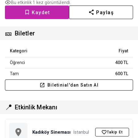
Bu etkinlik 1 kez görüntülendi.
Kaydet
Paylaş
🎫
Biletler
Kategori
Fiyat
Öğrenci
400 TL
Tam
600 TL
Biletinial'dan Satın Al
📍
Etkinlik Mekanı
Kadıköy Sineması
· İstanbul
Takip Et