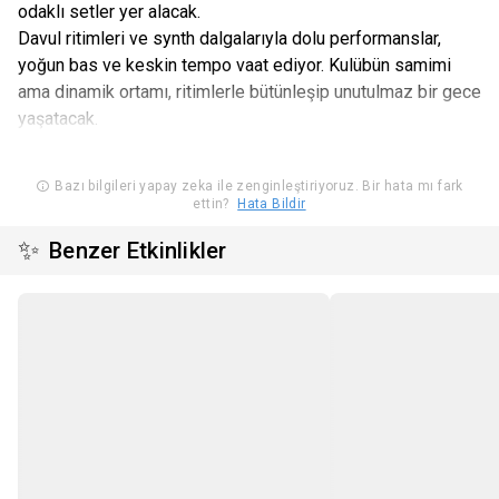
odaklı setler yer alacak.
Davul ritimleri ve synth dalgalarıyla dolu performanslar,
yoğun bas ve keskin tempo vaat ediyor. Kulübün samimi
ama dinamik ortamı, ritimlerle bütünleşip unutulmaz bir gece
yaşatacak.
Bazı bilgileri yapay zeka ile zenginleştiriyoruz. Bir hata mı fark
ettin?
Hata Bildir
✨
Benzer Etkinlikler