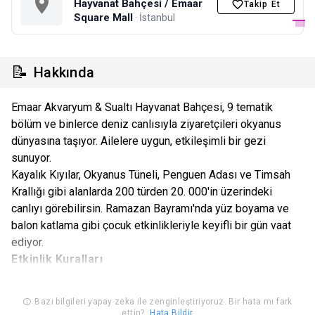
Hayvanat Bahçesi / Emaar
Takip Et
Square Mall
· İstanbul
📝
Hakkında
Emaar Akvaryum & Sualtı Hayvanat Bahçesi, 9 tematik
bölüm ve binlerce deniz canlısıyla ziyaretçileri okyanus
dünyasına taşıyor. Ailelere uygun, etkileşimli bir gezi
sunuyor.
Kayalık Kıyılar, Okyanus Tüneli, Penguen Adası ve Timsah
Krallığı gibi alanlarda 200 türden 20. 000'in üzerindeki
canlıyı görebilirsin. Ramazan Bayramı'nda yüz boyama ve
balon katlama gibi çocuk etkinlikleriyle keyifli bir gün vaat
ediyor.
Etkinlik Kuralları
Gününde ve saatinde kullanılmayan biletler geçersiz olup,
bilet bedeli ve hizmet bedeli iadesi ve/ veya değişiklik
Bazı bilgileri yapay zeka ile zenginleştiriyoruz. Bir hata mı fark
ettin?
Hata Bildir