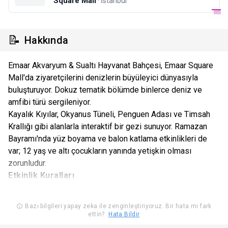
Square Mall
· İstanbul
📝
Hakkında
Emaar Akvaryum & Sualtı Hayvanat Bahçesi, Emaar Square
Mall'da ziyaretçilerini denizlerin büyüleyici dünyasıyla
buluşturuyor. Dokuz tematik bölümde binlerce deniz ve
amfibi türü sergileniyor.
Kayalık Kıyılar, Okyanus Tüneli, Penguen Adası ve Timsah
Krallığı gibi alanlarla interaktif bir gezi sunuyor. Ramazan
Bayramı'nda yüz boyama ve balon katlama etkinlikleri de
var; 12 yaş ve altı çocukların yanında yetişkin olması
zorunludur.
Etkinlik Kuralları
Gününde ve saatinde kullanılmayan biletler geçersiz olup,
bilet bedeli ve hizmet bedeli iadesi ve/ veya değişiklik
Bazı bilgileri yapay zeka ile zenginleştiriyoruz. Bir hata mı fark
ettin?
Hata Bildir
yapılması mümkün değildir. Gün ve saatinde kullanılmayan