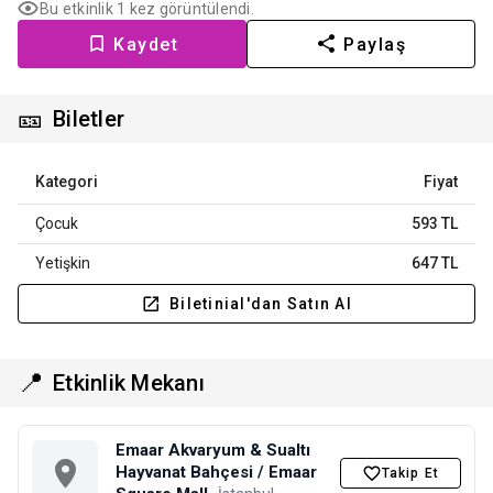
Bu etkinlik 1 kez görüntülendi.
Kaydet
Paylaş
🎫
Biletler
Kategori
Fiyat
Çocuk
593 TL
Yetişkin
647 TL
Biletinial'dan Satın Al
📍
Etkinlik Mekanı
Emaar Akvaryum & Sualtı
Hayvanat Bahçesi / Emaar
Takip Et