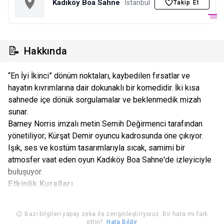
Kadıköy Boa Sahne
· İstanbul
Takip Et
📝
Hakkında
“En İyi İkinci” dönüm noktaları, kaybedilen fırsatlar ve
hayatın kıvrımlarına dair dokunaklı bir komedidir. İki kısa
sahnede içe dönük sorgulamalar ve beklenmedik mizah
sunar.
Barney Norris imzalı metin Semih Değirmenci tarafından
yönetiliyor; Kürşat Demir oyuncu kadrosunda öne çıkıyor.
Işık, ses ve kostüm tasarımlarıyla sıcak, samimi bir
atmosfer vaat eden oyun Kadıköy Boa Sahne'de izleyiciyle
buluşuyor.
Etkinlik Kuralları
Gününde ve saatinde kullanılmayan biletler geçersiz olup,
bilet bedeli ve hizmet bedeli iadesi ve/ veya değişiklik
Bazı bilgileri yapay zeka ile zenginleştiriyoruz. Bir hata mı fark
ettin?
Hata Bildir
yapılması mümkün değildir. Gün ve saatinde kullanılmayan