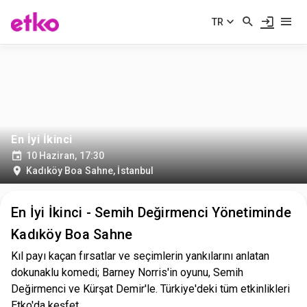
TR
En İyi İkinci
10 Haziran, 17:30
Kadıköy Boa Sahne
,
İstanbul
En İyi İkinci - Semih Değirmenci Yönetiminde
Kadıköy Boa Sahne
Kıl payı kaçan fırsatlar ve seçimlerin yankılarını anlatan
dokunaklu komedi; Barney Norris'in oyunu, Semih
Değirmenci ve Kürşat Demir'le. Türkiye'deki tüm etkinlikleri
Etko'da keşfet.