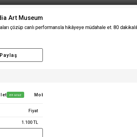
edia Art Museum
aları çözüp canlı performansla hikâyeye müdahale et. 80 dakikalık 
Paylaş
let
Mobilet
en ucuz
en ucuz
Fiyat
1.100 TL