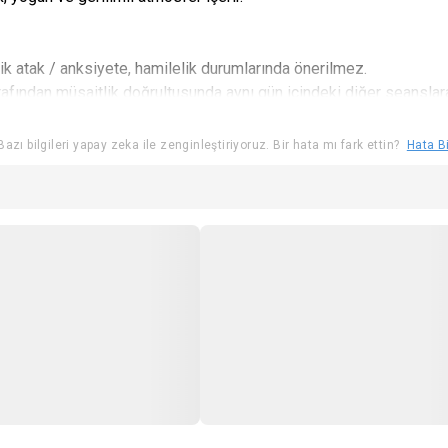
nik atak / anksiyete, hamilelik durumlarında önerilmez.
fından müsaitlik doğrultusunda aynı gün içindeki diğer seanslara
. Girişte kimlik ibrazı talep edilebilir.
r için yeniden katılım mümkün değildir.
azı bilgileri yapay zeka ile zenginleştiriyoruz. Bir hata mı fark ettin?
Hata Bi
ekmektedir.