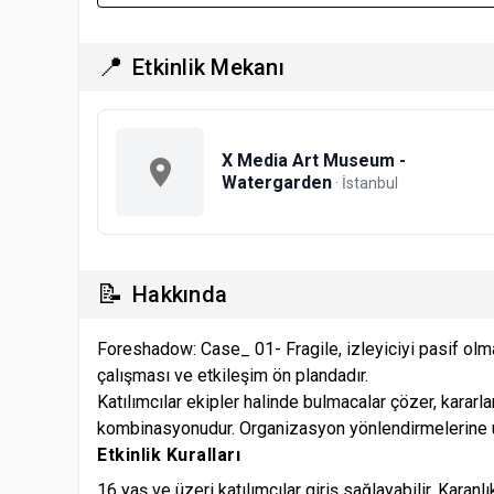
📍
Etkinlik Mekanı
X Media Art Museum -
Watergarden
· İstanbul
📝
Hakkında
Foreshadow: Case_ 01- Fragile, izleyiciyi pasif olma
çalışması ve etkileşim ön plandadır.
Katılımcılar ekipler halinde bulmacalar çözer, kararl
kombinasyonudur. Organizasyon yönlendirmelerine uy
Etkinlik Kuralları
16 yaş ve üzeri katılımcılar giriş sağlayabilir. Karanlı