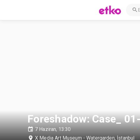
Foreshadow: Case_ 01-
7 Haziran, 13:30
X Media Art Museum - Watergarden
,
İstanbul