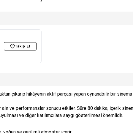
Takip Et
ktan çıkarıp hikâyenin aktif parçası yapan oynanabilir bir sinema
ar alır ve performanslar sonucu etkiler. Süre 80 dakika; içerik sin
ulması ve diğer katılımcılara saygı gösterilmesi önemlidir.
k, yoğun ve gerilimli atmosfer içerir.