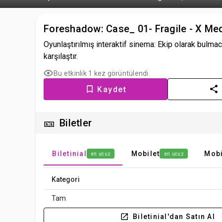
Foreshadow: Case_ 01- Fragile - X M
Oyunlaştırılmış interaktif sinema: Ekip olarak bulmac
karşılaştır.
Bu etkinlik 1 kez görüntülendi.
Kaydet
🎫
Biletler
Biletinial
Mobilet
Mobi
en ucuz
en ucuz
Kategori
Tam
Biletinial'dan Satın Al