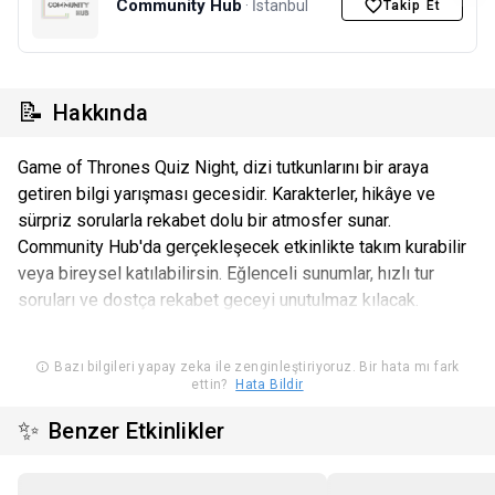
Community Hub
· İstanbul
Takip Et
📝
Hakkında
Game of Thrones Quiz Night, dizi tutkunlarını bir araya
getiren bilgi yarışması gecesidir. Karakterler, hikâye ve
sürpriz sorularla rekabet dolu bir atmosfer sunar.
Community Hub'da gerçekleşecek etkinlikte takım kurabilir
veya bireysel katılabilirsin. Eğlenceli sunumlar, hızlı tur
soruları ve dostça rekabet geceyi unutulmaz kılacak.
Bazı bilgileri yapay zeka ile zenginleştiriyoruz. Bir hata mı fark
ettin?
Hata Bildir
✨
Benzer Etkinlikler