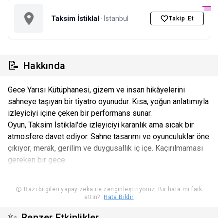
Taksim İstiklal
· İstanbul
Takip Et
📝
Hakkında
Gece Yarısı Kütüphanesi, gizem ve insan hikâyelerini
sahneye taşıyan bir tiyatro oyunudur. Kısa, yoğun anlatımıyla
izleyiciyi içine çeken bir performans sunar.
Oyun, Taksim İstiklal'de izleyiciyi karanlık ama sıcak bir
atmosfere davet ediyor. Sahne tasarımı ve oyunculuklar öne
çıkıyor; merak, gerilim ve duygusallık iç içe. Kaçırılmaması
gereken bir gece.
Bazı bilgileri yapay zeka ile zenginleştiriyoruz. Bir hata mı fark
ettin?
Hata Bildir
✨
Benzer Etkinlikler