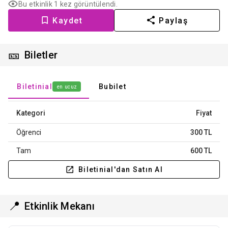
Bu etkinlik 1 kez görüntülendi.
Kaydet
Paylaş
🎫
Biletler
Biletinial
Bubilet
en ucuz
Kategori
Fiyat
Öğrenci
300 TL
Tam
600 TL
Biletinial'dan Satın Al
📍
Etkinlik Mekanı