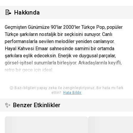
📝
Hakkında
Geçmişten Günümüze 90'lar 2000'ler Türkçe Pop, popüler
Türkçe şarkıların nostaljik bir seçkisini sunuyor. Canlı
performanslarla sevilen melodiler yeniden canlanıyor.
Hayal Kahvesi Emaar sahnesinde samimi bir ortamda
şarkılara eşlik edeceksin. Enerjik ve duygusal parçalar,
görsel-işitsel sunumlarla birleşiyor. Arkadaşlarınla keyifli,
retro bir gece için ideal.
Bazı bilgileri yapay zeka ile zenginleştiriyoruz. Bir hata mı fark
ettin?
Hata Bildir
✨
Benzer Etkinlikler