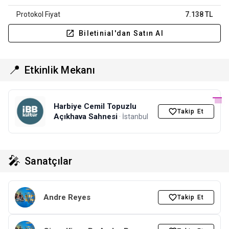
Protokol Fiyat
7.138 TL
Biletinial'dan Satın Al
📍
Etkinlik Mekanı
Harbiye Cemil Topuzlu
Takip Et
Açıkhava Sahnesi
· İstanbul
🎤
Sanatçılar
Andre Reyes
Takip Et