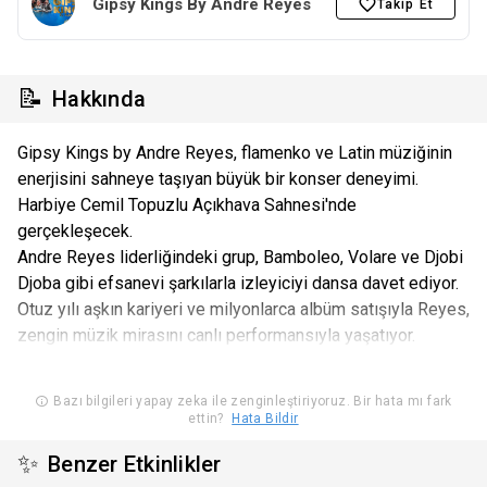
Gipsy Kings By Andre Reyes
Takip Et
📝
Hakkında
Gipsy Kings by Andre Reyes, flamenko ve Latin müziğinin
enerjisini sahneye taşıyan büyük bir konser deneyimi.
Harbiye Cemil Topuzlu Açıkhava Sahnesi'nde
gerçekleşecek.
Andre Reyes liderliğindeki grup, Bamboleo, Volare ve Djobi
Djoba gibi efsanevi şarkılarla izleyiciyi dansa davet ediyor.
Otuz yılı aşkın kariyeri ve milyonlarca albüm satışıyla Reyes,
zengin müzik mirasını canlı performansıyla yaşatıyor.
Bazı bilgileri yapay zeka ile zenginleştiriyoruz. Bir hata mı fark
ettin?
Hata Bildir
✨
Benzer Etkinlikler