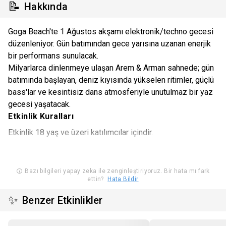
📝
Hakkında
Goga Beach'te 1 Ağustos akşamı elektronik/techno gecesi
düzenleniyor. Gün batımından gece yarısına uzanan enerjik
bir performans sunulacak.
Milyarlarca dinlenmeye ulaşan Arem & Arman sahnede; gün
batımında başlayan, deniz kıyısında yükselen ritimler, güçlü
bass'lar ve kesintisiz dans atmosferiyle unutulmaz bir yaz
gecesi yaşatacak.
Etkinlik Kuralları
Etkinlik 18 yaş ve üzeri katılımcılar içindir.
Etkinlik alanına yiyecek içecek, kesici, delici veya yanıcı alet
sokmak yasaktır.
Bazı bilgileri yapay zeka ile zenginleştiriyoruz. Bir hata mı fark
ettin?
Hata Bildir
Etkinlik katılımcıları etkinlik alanı içerisinde fotoğraf & video
✨
Benzer Etkinlikler
çekiminin yapılacağını kabul eder.