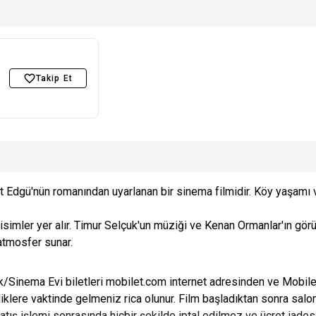
Takip Et
 Edgü'nün romanından uyarlanan bir sinema filmidir. Köy yaşamı v
 isimler yer alır. Timur Selçuk'un müziği ve Kenan Ormanlar'ın gö
 atmosfer sunar.
Sinema Evi biletleri mobilet.com internet adresinden ve Mobilet 
klere vaktinde gelmeniz rica olunur. Film başladıktan sonra salon
, satış işlemi sonrasında hiçbir şekilde iptal edilmez ve ücret iade