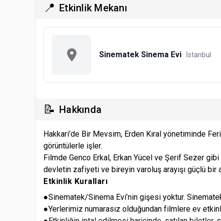
📍
Etkinlik Mekanı
Sinematek Sinema Evi
· İstanbul
📝
Hakkında
Hakkari’de Bir Mevsim, Erden Kıral yönetiminde Ferit
görüntülerle işler.
Filmde Genco Erkal, Erkan Yücel ve Şerif Sezer gibi
devletin zafiyeti ve bireyin varoluş arayışı güçlü bir
Etkinlik Kuralları
●Sinematek/Sinema Evi’nin gişesi yoktur. Sinematek/
●Yerlerimiz numarasız olduğundan filmlere ev etkinli
●Etkinliğin iptal edilmesi haricinde, satılan biletler