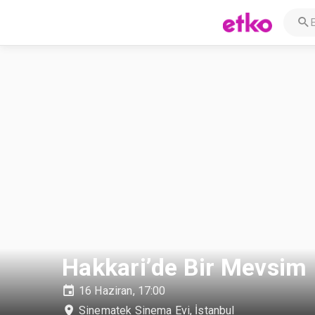
Hakkari’de Bir Mevsim
16 Haziran, 17:00
Sinematek Sinema Evi
,
İstanbul