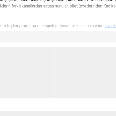
nliklerin farklı kanallardan satışa sunulan bilet ücretlerinden Ka
u haricinde yiyecek ve içecek sokulmamasını rica ederiz.
apatılmasını, cep telefonu kullanılmamasını, fotoğraf çekilmemes
azı bilgileri yapay zeka ile zenginleştiriyoruz. Bir hata mı fark ettin?
Hata Bi
yoktur.
rilir. Diğer altyazı seçenekleri mevcut ise programda belirtilir.
akkına sahiptir, program değişikliğiyle ilgili duyurular Sinemat
ırılmamış filmler +18 kabul edildiğinden film gösterimlerine, pr