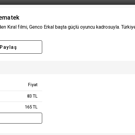
nematek
n Kıral filmi, Genco Erkal başta güçlü oyuncu kadrosuyla. Türkiye'
Paylaş
Fiyat
83 TL
165 TL