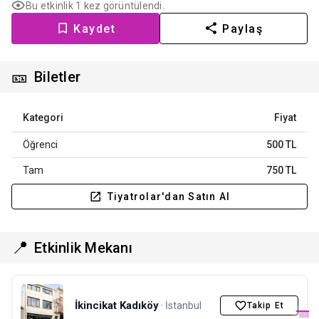
Bu etkinlik 1 kez görüntülendi.
Kaydet
Paylaş
🎫
Biletler
Kategori
Fiyat
Öğrenci
500 TL
Tam
750 TL
Tiyatrolar'dan Satın Al
📍
Etkinlik Mekanı
İkincikat Kadıköy
· İstanbul
Takip Et