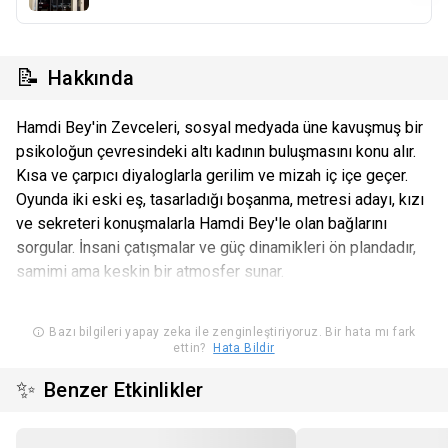
📝
Hakkında
Hamdi Bey'in Zevceleri, sosyal medyada üne kavuşmuş bir
psikoloğun çevresindeki altı kadının buluşmasını konu alır.
Kısa ve çarpıcı diyaloglarla gerilim ve mizah iç içe geçer.
Oyunda iki eski eş, tasarladığı boşanma, metresi adayı, kızı
ve sekreteri konuşmalarla Hamdi Bey'le olan bağlarını
sorgular. İnsani çatışmalar ve güç dinamikleri ön plandadır,
samimi ama keskin bir atmosfer sunar.
Bazı bilgileri yapay zeka ile zenginleştiriyoruz. Bir hata mı fark
ettin?
Hata Bildir
✨
Benzer Etkinlikler