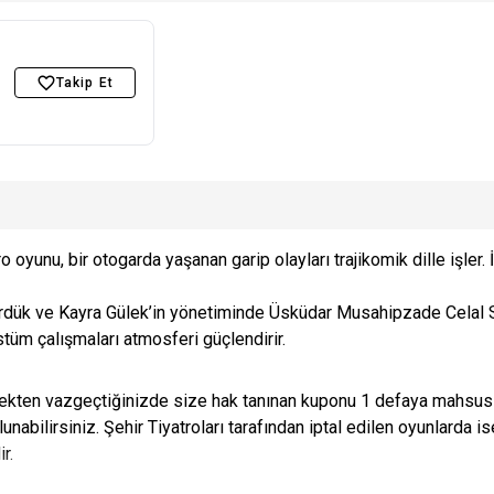
Takip Et
oyunu, bir otogarda yaşanan garip olayları trajikomik dille işler. İ
Çördük ve Kayra Gülek’in yönetiminde Üsküdar Musahipzade Celal S
tüm çalışmaları atmosferi güçlendirir.
kten vazgeçtiğinizde size hak tanınan kuponu 1 defaya mahsus kul
ulunabilirsiniz. Şehir Tiyatroları tarafından iptal edilen oyunlarda i
r.