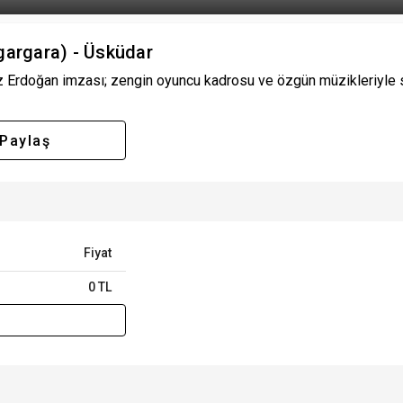
gargara) - Üsküdar
 Erdoğan imzası; zengin oyuncu kadrosu ve özgün müzikleriyle sa
Paylaş
Fiyat
0 TL