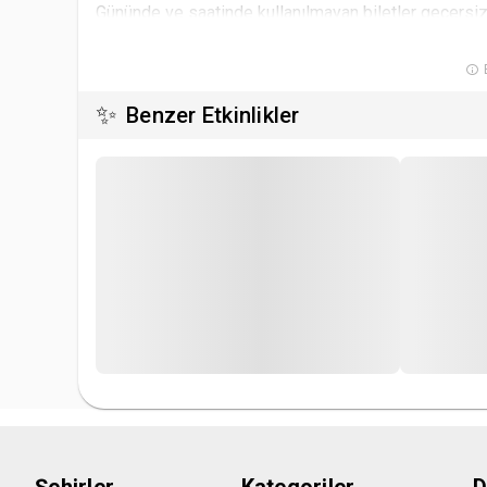
Gününde ve saatinde kullanılmayan biletler geçersiz
kullanılmayan biletlerin iadesi için Biletinial’dan ta
B
Organizasyon sahibi kurum ve/veya kuruluşlar konse
✨
Benzer Etkinlikler
değişikliği yapma hakkına sahiptir.
İstanbul Büyükşehir Belediyesi Şehir Tiyatroları, Bel
Para iadesi için ortalama 60 iş günü süre gerekeceği 
başvurması gerekmektedir. Süreç İBB Şehir Tiyatrolar
gerekli yazışmaların tamamlanmasının ardından kullan
için oyun iptali söz konusu olduğunda bilet alan kulla
kadar kupon tanımlaması yapılmaktadır.
Kullanıcı Biletinial üzerinden satın almış olduğu biletl
mekanında kimlik ibrazı zorunlu olacaktır.
Etkinliğe ait indirimli bilet tanımı olması ve indiriml
İndirimli biletler için satın alınan biletin etkinlik mek