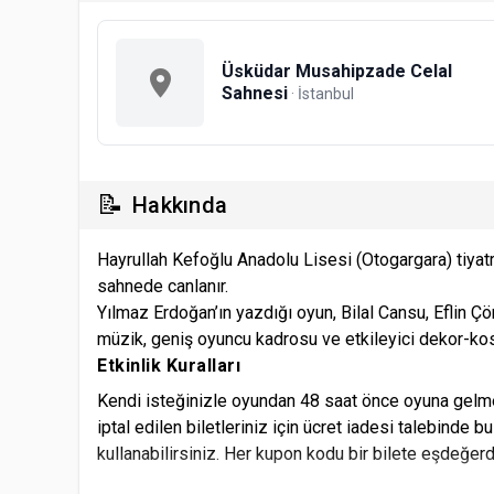
Üsküdar Musahipzade Celal
Sahnesi
· İstanbul
📝
Hakkında
Hayrullah Kefoğlu Anadolu Lisesi (Otogargara) tiyatro 
sahnede canlanır.
Yılmaz Erdoğan’ın yazdığı oyun, Bilal Cansu, Eflin 
müzik, geniş oyuncu kadrosu ve etkileyici dekor-kos
Etkinlik Kuralları
Kendi isteğinizle oyundan 48 saat önce oyuna gelme
iptal edilen biletleriniz için ücret iadesi talebinde b
kullanabilirsiniz. Her kupon kodu bir bilete eşdeğerdi