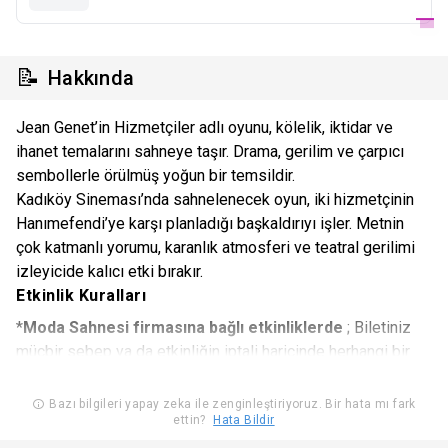
📝
Hakkında
Jean Genet’in Hizmetçiler adlı oyunu, kölelik, iktidar ve
ihanet temalarını sahneye taşır. Drama, gerilim ve çarpıcı
sembollerle örülmüş yoğun bir temsildir.
Kadıköy Sineması’nda sahnelenecek oyun, iki hizmetçinin
Hanımefendi’ye karşı planladığı başkaldırıyı işler. Metnin
çok katmanlı yorumu, karanlık atmosferi ve teatral gerilimi
izleyicide kalıcı etki bırakır.
Etkinlik Kuralları
*
Moda Sahnesi firmasına bağlı etkinliklerde
; Biletiniz
mücbir sebep ya da etkinliğin iptali haricinde herhangi bir
sebeple kullanılamayacak ise, en geç etkinlik saatinden 24
saat önceye kadar, Biletinial ile irtibata geçmenizi rica
Bazı bilgileri yapay zeka ile zenginleştiriyoruz. Bir hata mı fark
ettin?
Hata Bildir
ederiz, aksi takdirde biletinizin iptal işlemi
gerçekleştirilememektedir.