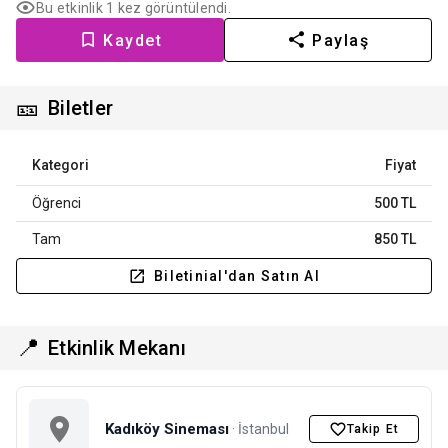
Bu etkinlik 1 kez görüntülendi.
Kaydet
Paylaş
🎫
Biletler
Kategori
Fiyat
Öğrenci
500 TL
Tam
850 TL
Biletinial'dan Satın Al
📍
Etkinlik Mekanı
Kadıköy Sineması
· İstanbul
Takip Et