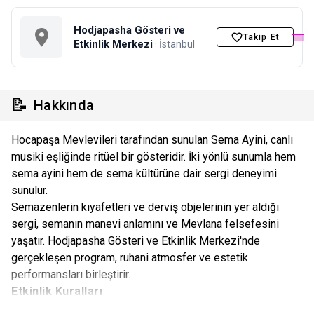
Hodjapasha Gösteri ve
Takip Et
Etkinlik Merkezi
· İstanbul
📝
Hakkında
Hocapaşa Mevlevileri tarafından sunulan Sema Ayini, canlı
musiki eşliğinde ritüel bir gösteridir. İki yönlü sunumla hem
sema ayini hem de sema kültürüne dair sergi deneyimi
sunulur.
Semazenlerin kıyafetleri ve derviş objelerinin yer aldığı
sergi, semanın manevi anlamını ve Mevlana felsefesini
yaşatır. Hodjapasha Gösteri ve Etkinlik Merkezi'nde
gerçekleşen program, ruhani atmosfer ve estetik
performansları birleştirir.
Etkinlik Kuralları
Etkinlikte oturma düzenini organizatör firma etkinlik günü