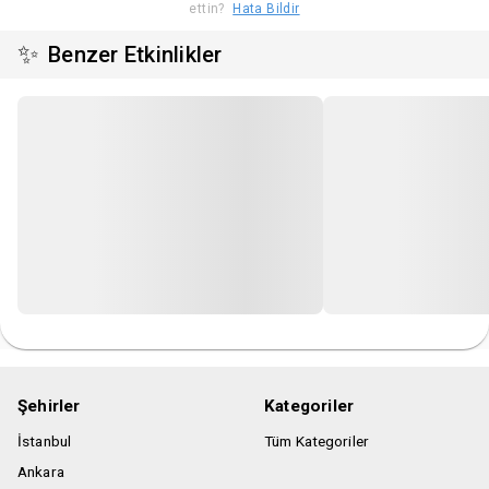
ettin?
Hata Bildir
saklı tutar.
✨
Benzer Etkinlikler
Organizasyon firması etkinlik için uygun görmediği kişileri,
etkinlik mekanına almama hakkına sahiptir.
Pdf bilet uygulaması vardır.
Telefonunuza pdf biletinizi indirin veya pdf biletinizi
yazdırmayı unutmayınız.
Gösteri esnasında kayıt yapılması ve canlı yayın yapılması
yasaktır.
Şehirler
Kategoriler
İstanbul
Tüm Kategoriler
Ankara