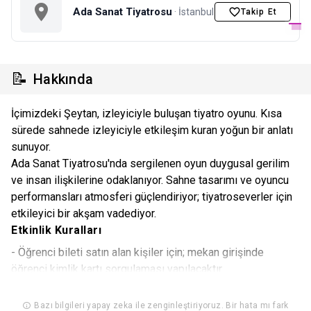
Ada Sanat Tiyatrosu
· İstanbul
Takip Et
📝
Hakkında
İçimizdeki Şeytan, izleyiciyle buluşan tiyatro oyunu. Kısa
sürede sahnede izleyiciyle etkileşim kuran yoğun bir anlatı
sunuyor.
Ada Sanat Tiyatrosu'nda sergilenen oyun duygusal gerilim
ve insan ilişkilerine odaklanıyor. Sahne tasarımı ve oyuncu
performansları atmosferi güçlendiriyor; tiyatroseverler için
etkileyici bir akşam vadediyor.
Etkinlik Kuralları
- Öğrenci bileti satın alan kişiler için; mekan girişinde
öğrenci kimlik kartı sorgulaması yapılacaktır.
- Organizasyon firması, bilet fiyatlarını değiştirme hakkını
Bazı bilgileri yapay zeka ile zenginleştiriyoruz. Bir hata mı fark