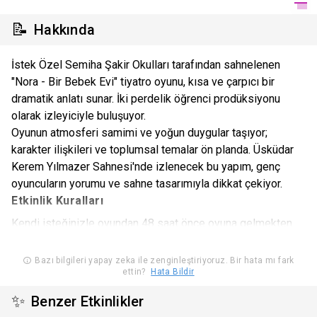
📝
Hakkında
İstek Özel Semiha Şakir Okulları tarafından sahnelenen
"Nora - Bir Bebek Evi" tiyatro oyunu, kısa ve çarpıcı bir
dramatik anlatı sunar. İki perdelik öğrenci prodüksiyonu
olarak izleyiciyle buluşuyor.
Oyunun atmosferi samimi ve yoğun duygular taşıyor;
karakter ilişkileri ve toplumsal temalar ön planda. Üsküdar
Kerem Yılmazer Sahnesi'nde izlenecek bu yapım, genç
oyuncuların yorumu ve sahne tasarımıyla dikkat çekiyor.
Etkinlik Kuralları
Kendi isteğinizle oyundan 48 saat önce oyuna gelmekten
vazgeçtiğinizde size hak tanınan kuponu 1 defaya mahsus
kullanabilirsiniz. Sadece Şehir Tiyatroları tarafından iptal
Bazı bilgileri yapay zeka ile zenginleştiriyoruz. Bir hata mı fark
ettin?
Hata Bildir
edilen biletleriniz için ücret iadesi talebinde bulunabilirsiniz.
Şehir Tiyatroları tarafından iptal edilen oyunlarda ise kupon
✨
Benzer Etkinlikler
hakkınızı değişiklikler için 2 defa kullanabilirsiniz. Her