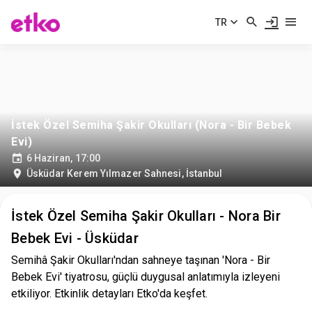
TR
İstek Özel Semiha Şakir Okulları (Nora - Bir Bebek
Evi)
6 Haziran, 17:00
Üsküdar Kerem Yılmazer Sahnesi
,
İstanbul
İstek Özel Semiha Şakir Okulları - Nora Bir
Bebek Evi - Üsküdar
Semihâ Şakir Okulları'ndan sahneye taşınan 'Nora - Bir
Bebek Evi' tiyatrosu, güçlü duygusal anlatımıyla izleyeni
etkiliyor. Etkinlik detayları Etko'da keşfet.