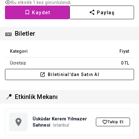
Bu etkinlik 1 kez görüntülendi.
Kaydet
Paylaş
🎫
Biletler
Kategori
Fiyat
Ücretsiz
0 TL
Biletinial'dan Satın Al
📍
Etkinlik Mekanı
Üsküdar Kerem Yılmazer
Takip Et
Sahnesi
· İstanbul