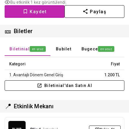
Bu etkinlik 1 kez görüntülendi.
Kaydet
Paylaş
🎫
Biletler
Biletinial
Bubilet
Bugece
en ucuz
en ucuz
Kategori
Fiyat
1. Avantajlı Dönem Genel Giriş
1.200 TL
Biletinial'dan Satın Al
📍
Etkinlik Mekanı