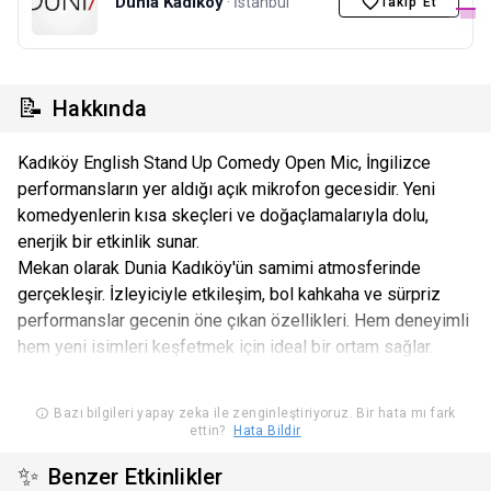
Dunia Kadıköy
· İstanbul
Takip Et
📝
Hakkında
Kadıköy English Stand Up Comedy Open Mic, İngilizce
performansların yer aldığı açık mikrofon gecesidir. Yeni
komedyenlerin kısa skeçleri ve doğaçlamalarıyla dolu,
enerjik bir etkinlik sunar.
Mekan olarak Dunia Kadıköy'ün samimi atmosferinde
gerçekleşir. İzleyiciyle etkileşim, bol kahkaha ve sürpriz
performanslar gecenin öne çıkan özellikleri. Hem deneyimli
hem yeni isimleri keşfetmek için ideal bir ortam sağlar.
Bazı bilgileri yapay zeka ile zenginleştiriyoruz. Bir hata mı fark
ettin?
Hata Bildir
✨
Benzer Etkinlikler