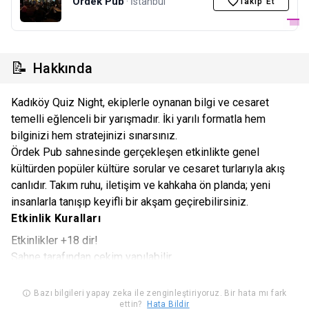
Ördek Pub
· İstanbul
Takip Et
📝
Hakkında
Kadıköy Quiz Night, ekiplerle oynanan bilgi ve cesaret
temelli eğlenceli bir yarışmadır. İki yarılı formatla hem
bilginizi hem stratejinizi sınarsınız.
Ördek Pub sahnesinde gerçekleşen etkinlikte genel
kültürden popüler kültüre sorular ve cesaret turlarıyla akış
canlıdır. Takım ruhu, iletişim ve kahkaha ön planda; yeni
insanlarla tanışıp keyifli bir akşam geçirebilirsiniz.
Etkinlik Kuralları
Etkinlikler +18 dir!
Sahne tarafından çekim yapılabilir.
Seyircilerin video kaydı alması yasaktır.
Alkollü mekan.
Bazı bilgileri yapay zeka ile zenginleştiriyoruz. Bir hata mı fark
ettin?
Hata Bildir
Otopark yok.