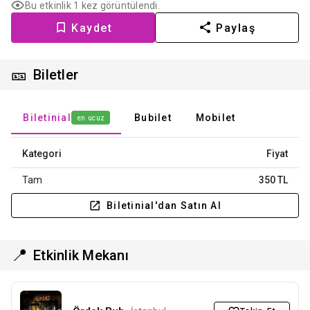
Bu etkinlik 1 kez görüntülendi.
Kaydet
Paylaş
🎫
Biletler
Biletinial
Bubilet
Mobilet
en ucuz
Kategori
Fiyat
Tam
350 TL
Biletinial'dan Satın Al
📍
Etkinlik Mekanı