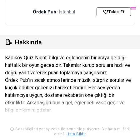
Ördek Pub
· İstanbul
Takip Et
📝
Hakkında
Kadıköy Quiz Night, bilgi ve eğlencenin bir araya geldiği
haftalık bir oyun gecesidir. Takımlar kurup sorulara hızlı ve
doğru yanıt vererek puan toplamaya çalışırsınız.
Ördek Pub'ın sıcak atmosferinde müzik, sürpriz sorular ve
küçük ödüller gecenizi hareketlendirir. Her seviyeden
katılımcıya uygun, dostane rekabetin öne çıktığı bir
etkinliktir. Arkadaş grubunla gel, eğlenceli vakit geçir ve
bilgi birikimini göster.
Bazı bilgileri yapay zeka ile zenginleştiriyoruz. Bir hata mı fark
ettin?
Hata Bildir